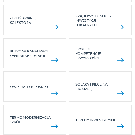
RZĄDOWY FUNDUSZ
ZGŁOŚ AWARIĘ
INWESTYCJI
KOLEKTORA
LOKALNYCH
PROJEKT:
BUDOWA KANALIZACJI
KOMPETENCJE
SANITARNEJ - ETAP II
PRZYSZŁOŚCI
SOLARY I PIECE NA
SESJE RADY MIEJSKIEJ
BIOMASĘ
TERMOMODERNIZACJA
TERENY INWESTYCYJNE
SZKÓŁ