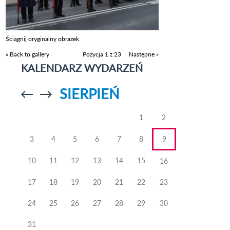
Ściągnij oryginalny obrazek
« Back to gallery
Pozycja 1 z 23
Następne »
KALENDARZ WYDARZEŃ
SIERPIEŃ
Przejdź do
Przejdź do
poprzedniego
poprzedniego
miesiąca
miesiąca
1
2
3
4
5
6
7
8
9
10
11
12
13
14
15
16
17
18
19
20
21
22
23
24
25
26
27
28
29
30
31