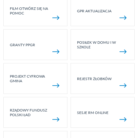
FILM OTWÓRZ SIĘ NA
GPR AKTUALIZACJA
POMOC
POSIŁEK W DOMU I W
GRANTY PPGR
SZKOLE
PROJEKT CYFROWA
REJESTR ŻŁOBKÓW
GMINA
RZĄDOWY FUNDUSZ
SESJE RM ONLINE
POLSKI ŁAD