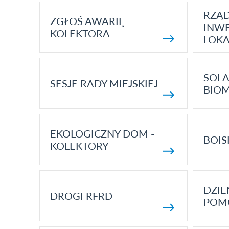
RZĄ
ZGŁOŚ AWARIĘ
INWE
KOLEKTORA
LOK
SOLA
SESJE RADY MIEJSKIEJ
BIO
EKOLOGICZNY DOM -
BOIS
KOLEKTORY
DZI
DROGI RFRD
POM