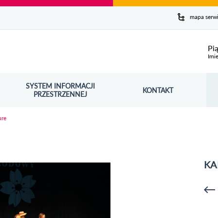
y serwis
mapa serw
ej
Pi
Imie
SYSTEM INFORMACJI
Szuk
KONTAKT
OŚNIK OTWORZY SIĘ W NOWYM OKNIE
PRZESTRZENNEJ
Wy
ure
KA
p