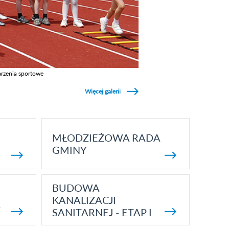
rzenia sportowe
z galerie w kategori Wydarzenia sportowe
Więcej galerii
MŁODZIEŻOWA RADA
GMINY
BUDOWA
KANALIZACJI
5
SANITARNEJ - ETAP I