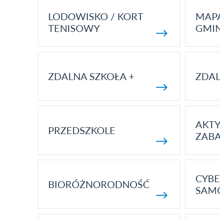
LODOWISKO / KORT
MAP
TENISOWY
GMI
ZDALNA SZKOŁA +
ZDAL
AKT
PRZEDSZKOLE
ZAB
CYBE
BIORÓŻNORODNOŚĆ
SAM