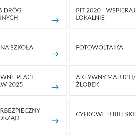
A DRÓG
PIT 2020 - WSPIERAJ
NNYCH
LOKALNIE
NA SZKOŁA
FOTOWOLTAIKA
YWNE PLACE
AKTYWNY MALUCH/
AW 2025
ŻŁOBEK
RBEZPIECZNY
CYFROWE LUBELSKI
ORZĄD