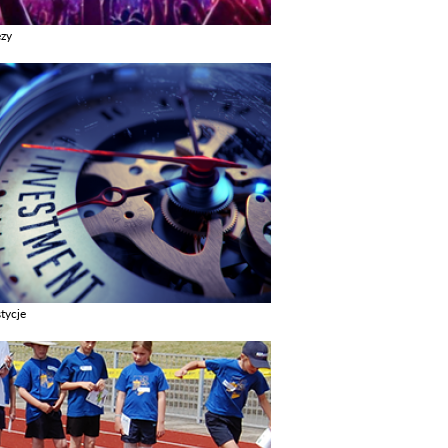
ezy
z galerie w kategori Imprezy
tycje
z galerie w kategori Inwestycje