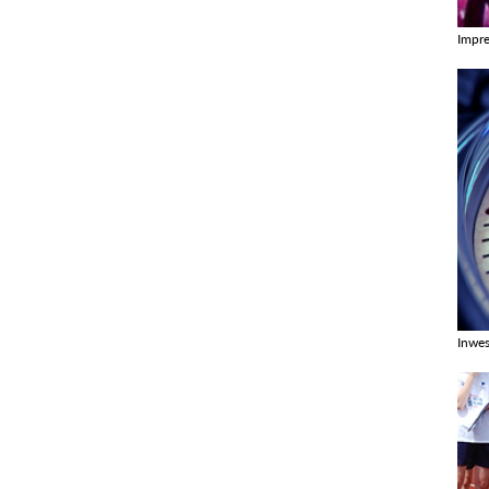
Impr
Zobac
Inwes
Zobac