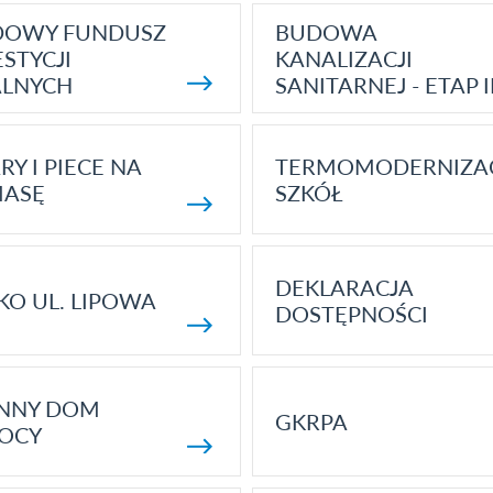
DOWY FUNDUSZ
BUDOWA
STYCJI
KANALIZACJI
ALNYCH
SANITARNEJ - ETAP I
RY I PIECE NA
TERMOMODERNIZA
MASĘ
SZKÓŁ
DEKLARACJA
KO UL. LIPOWA
DOSTĘPNOŚCI
ENNY DOM
GKRPA
OCY