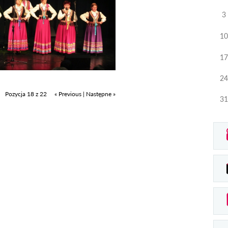
3
10
17
24
Pozycja 18 z 22
« Previous
|
Następne »
31