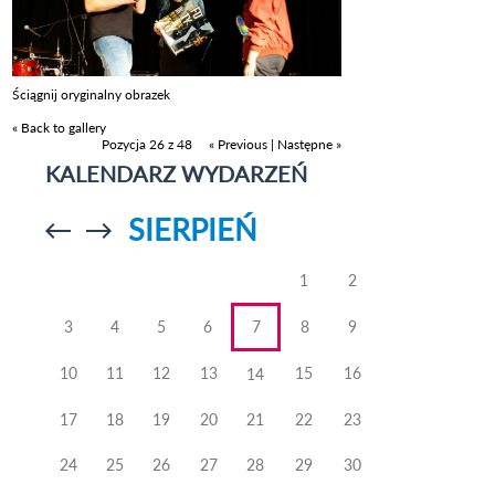
Ściągnij oryginalny obrazek
« Back to gallery
Pozycja 26 z 48
« Previous
|
Następne »
KALENDARZ WYDARZEŃ
SIERPIEŃ
Przejdź do
Przejdź do
poprzedniego
poprzedniego
miesiąca
miesiąca
1
2
3
4
5
6
7
8
9
10
11
12
13
15
16
14
17
18
19
20
21
22
23
24
25
26
27
28
29
30