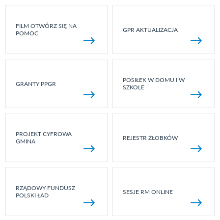
FILM OTWÓRZ SIĘ NA
GPR AKTUALIZACJA
POMOC
POSIŁEK W DOMU I W
GRANTY PPGR
SZKOLE
PROJEKT CYFROWA
REJESTR ŻŁOBKÓW
GMINA
RZĄDOWY FUNDUSZ
SESJE RM ONLINE
POLSKI ŁAD