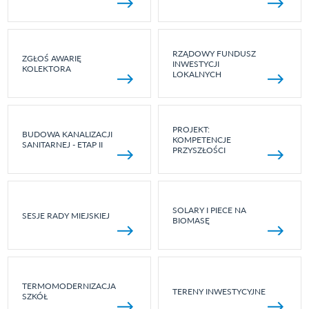
RZĄDOWY FUNDUSZ
ZGŁOŚ AWARIĘ
INWESTYCJI
KOLEKTORA
LOKALNYCH
PROJEKT:
BUDOWA KANALIZACJI
KOMPETENCJE
SANITARNEJ - ETAP II
PRZYSZŁOŚCI
SOLARY I PIECE NA
SESJE RADY MIEJSKIEJ
BIOMASĘ
TERMOMODERNIZACJA
TERENY INWESTYCYJNE
SZKÓŁ