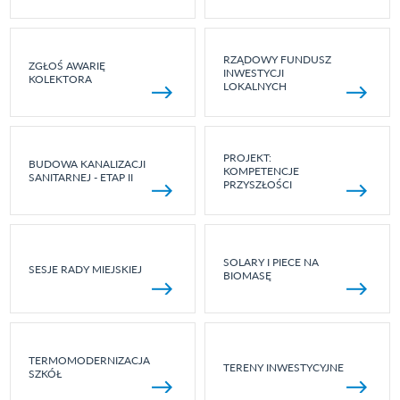
RZĄDOWY FUNDUSZ
ZGŁOŚ AWARIĘ
INWESTYCJI
KOLEKTORA
LOKALNYCH
PROJEKT:
BUDOWA KANALIZACJI
KOMPETENCJE
SANITARNEJ - ETAP II
PRZYSZŁOŚCI
SOLARY I PIECE NA
SESJE RADY MIEJSKIEJ
BIOMASĘ
TERMOMODERNIZACJA
TERENY INWESTYCYJNE
SZKÓŁ