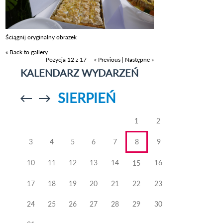
Ściągnij oryginalny obrazek
« Back to gallery
Pozycja 12 z 17
« Previous
|
Następne »
KALENDARZ WYDARZEŃ
SIERPIEŃ
Przejdź do
Przejdź do
poprzedniego
poprzedniego
miesiąca
miesiąca
1
2
3
4
5
6
7
8
9
10
11
12
13
14
16
15
17
18
19
20
21
22
23
24
25
26
27
28
29
30