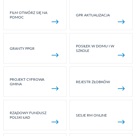
FILM OTWÓRZ SIĘ NA
GPR AKTUALIZACJA
POMOC
POSIŁEK W DOMU I W
GRANTY PPGR
SZKOLE
PROJEKT CYFROWA
REJESTR ŻŁOBKÓW
GMINA
RZĄDOWY FUNDUSZ
SESJE RM ONLINE
POLSKI ŁAD