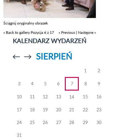
Ściągnij oryginalny obrazek
« Back to gallery
Pozycja 6 z 17
« Previous
|
Następne »
KALENDARZ WYDARZEŃ
SIERPIEŃ
Przejdź do
Przejdź do
poprzedniego
poprzedniego
miesiąca
miesiąca
1
2
3
4
5
6
7
8
9
10
11
12
13
15
16
14
17
18
19
20
21
22
23
24
25
26
27
28
29
30
31