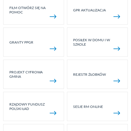
FILM OTWÓRZ SIĘ NA
GPR AKTUALIZACJA
POMOC
POSIŁEK W DOMU I W
GRANTY PPGR
SZKOLE
PROJEKT CYFROWA
REJESTR ŻŁOBKÓW
GMINA
RZĄDOWY FUNDUSZ
SESJE RM ONLINE
POLSKI ŁAD