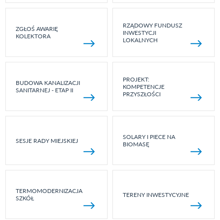
RZĄDOWY FUNDUSZ
ZGŁOŚ AWARIĘ
INWESTYCJI
KOLEKTORA
LOKALNYCH
PROJEKT:
BUDOWA KANALIZACJI
KOMPETENCJE
SANITARNEJ - ETAP II
PRZYSZŁOŚCI
SOLARY I PIECE NA
SESJE RADY MIEJSKIEJ
BIOMASĘ
TERMOMODERNIZACJA
TERENY INWESTYCYJNE
SZKÓŁ