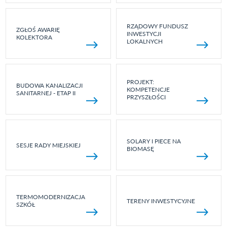
RZĄDOWY FUNDUSZ
ZGŁOŚ AWARIĘ
INWESTYCJI
KOLEKTORA
LOKALNYCH
PROJEKT:
BUDOWA KANALIZACJI
KOMPETENCJE
SANITARNEJ - ETAP II
PRZYSZŁOŚCI
SOLARY I PIECE NA
SESJE RADY MIEJSKIEJ
BIOMASĘ
TERMOMODERNIZACJA
TERENY INWESTYCYJNE
SZKÓŁ