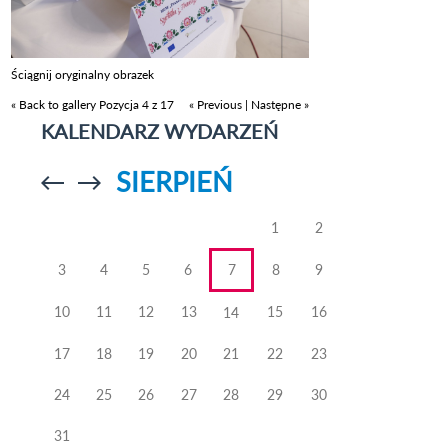
Ściągnij oryginalny obrazek
« Back to gallery
Pozycja 4 z 17
« Previous
|
Następne »
KALENDARZ WYDARZEŃ
SIERPIEŃ
Przejdź do
Przejdź do
poprzedniego
poprzedniego
miesiąca
miesiąca
1
2
3
4
5
6
7
8
9
10
11
12
13
15
16
14
17
18
19
20
21
22
23
24
25
26
27
28
29
30
31