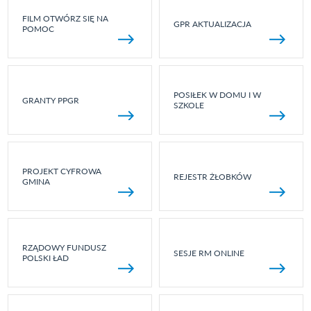
FILM OTWÓRZ SIĘ NA
GPR AKTUALIZACJA
POMOC
POSIŁEK W DOMU I W
GRANTY PPGR
SZKOLE
PROJEKT CYFROWA
REJESTR ŻŁOBKÓW
GMINA
RZĄDOWY FUNDUSZ
SESJE RM ONLINE
POLSKI ŁAD