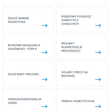
RZĄDOWY FUNDUSZ
ZGŁOŚ AWARIĘ
INWESTYCJI
KOLEKTORA
LOKALNYCH
PROJEKT:
BUDOWA KANALIZACJI
KOMPETENCJE
SANITARNEJ - ETAP II
PRZYSZŁOŚCI
SOLARY I PIECE NA
SESJE RADY MIEJSKIEJ
BIOMASĘ
TERMOMODERNIZACJA
TERENY INWESTYCYJNE
SZKÓŁ