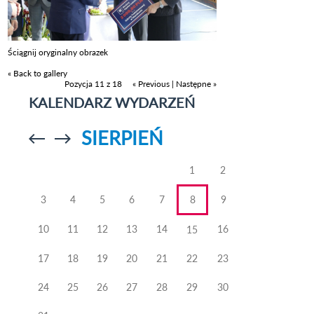
Ściągnij oryginalny obrazek
« Back to gallery
Pozycja 11 z 18
« Previous
|
Następne »
KALENDARZ WYDARZEŃ
SIERPIEŃ
Przejdź do
Przejdź do
poprzedniego
poprzedniego
miesiąca
miesiąca
1
2
3
4
5
6
7
8
9
10
11
12
13
14
16
15
17
18
19
20
21
22
23
24
25
26
27
28
29
30