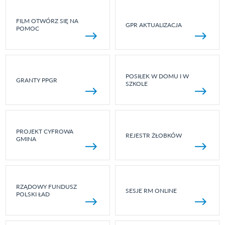
FILM OTWÓRZ SIĘ NA
GPR AKTUALIZACJA
POMOC
POSIŁEK W DOMU I W
GRANTY PPGR
SZKOLE
PROJEKT CYFROWA
REJESTR ŻŁOBKÓW
GMINA
RZĄDOWY FUNDUSZ
SESJE RM ONLINE
POLSKI ŁAD