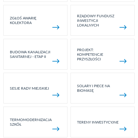
RZĄDOWY FUNDUSZ
ZGŁOŚ AWARIĘ
INWESTYCJI
KOLEKTORA
LOKALNYCH
PROJEKT:
BUDOWA KANALIZACJI
KOMPETENCJE
SANITARNEJ - ETAP II
PRZYSZŁOŚCI
SOLARY I PIECE NA
SESJE RADY MIEJSKIEJ
BIOMASĘ
TERMOMODERNIZACJA
TERENY INWESTYCYJNE
SZKÓŁ