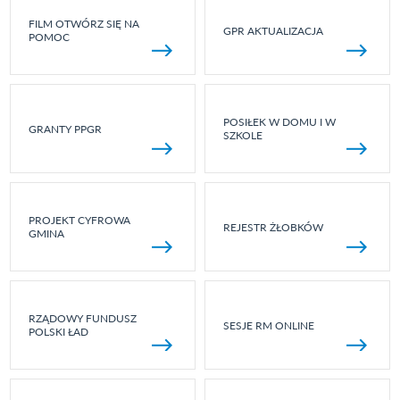
FILM OTWÓRZ SIĘ NA
GPR AKTUALIZACJA
POMOC
POSIŁEK W DOMU I W
GRANTY PPGR
SZKOLE
PROJEKT CYFROWA
REJESTR ŻŁOBKÓW
GMINA
RZĄDOWY FUNDUSZ
SESJE RM ONLINE
POLSKI ŁAD