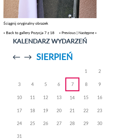
Ściągnij oryginalny obrazek
« Back to gallery
Pozycja 7 z 18
« Previous
|
Następne »
KALENDARZ WYDARZEŃ
SIERPIEŃ
Przejdź do
Przejdź do
poprzedniego
poprzedniego
miesiąca
miesiąca
1
2
3
4
5
6
7
8
9
10
11
12
13
15
16
14
17
18
19
20
21
22
23
24
25
26
27
28
29
30
31