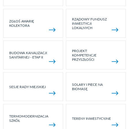
RZĄDOWY FUNDUSZ
ZGŁOŚ AWARIĘ
INWESTYCJI
KOLEKTORA
LOKALNYCH
PROJEKT:
BUDOWA KANALIZACJI
KOMPETENCJE
SANITARNEJ - ETAP II
PRZYSZŁOŚCI
SOLARY I PIECE NA
SESJE RADY MIEJSKIEJ
BIOMASĘ
TERMOMODERNIZACJA
TERENY INWESTYCYJNE
SZKÓŁ