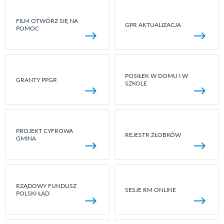
FILM OTWÓRZ SIĘ NA
GPR AKTUALIZACJA
POMOC
POSIŁEK W DOMU I W
GRANTY PPGR
SZKOLE
PROJEKT CYFROWA
REJESTR ŻŁOBKÓW
GMINA
RZĄDOWY FUNDUSZ
SESJE RM ONLINE
POLSKI ŁAD