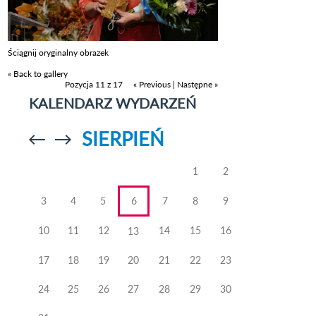
Ściągnij oryginalny obrazek
« Back to gallery
Pozycja 11 z 17
« Previous
|
Następne »
KALENDARZ WYDARZEŃ
SIERPIEŃ
Przejdź do
Przejdź do
poprzedniego
poprzedniego
miesiąca
miesiąca
1
2
3
4
5
6
7
8
9
10
11
12
14
15
16
13
17
18
19
20
21
22
23
24
25
26
27
28
29
30