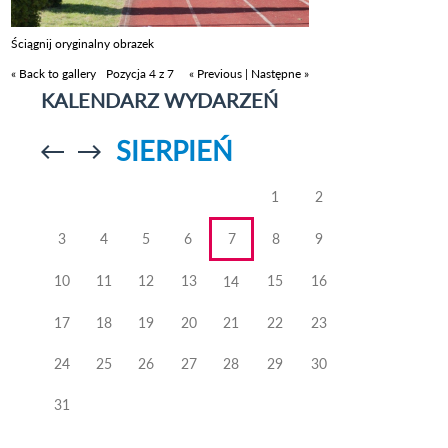
Ściągnij oryginalny obrazek
« Back to gallery
Pozycja 4 z 7
« Previous
|
Następne »
KALENDARZ WYDARZEŃ
SIERPIEŃ
Przejdź do
Przejdź do
poprzedniego
poprzedniego
miesiąca
miesiąca
1
2
3
4
5
6
7
8
9
10
11
12
13
15
16
14
17
18
19
20
21
22
23
24
25
26
27
28
29
30
31