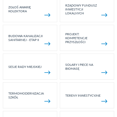
RZĄDOWY FUNDUSZ
ZGŁOŚ AWARIĘ
INWESTYCJI
KOLEKTORA
LOKALNYCH
PROJEKT:
BUDOWA KANALIZACJI
KOMPETENCJE
SANITARNEJ - ETAP II
PRZYSZŁOŚCI
SOLARY I PIECE NA
SESJE RADY MIEJSKIEJ
BIOMASĘ
TERMOMODERNIZACJA
TERENY INWESTYCYJNE
SZKÓŁ