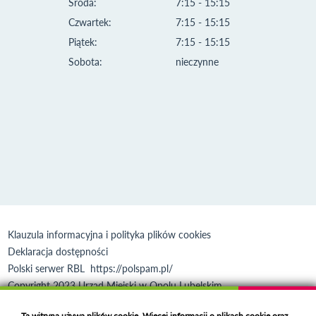
Środa:
7:15 - 15:15
Czwartek:
7:15 - 15:15
Piątek:
7:15 - 15:15
Sobota:
nieczynne
Klauzula informacyjna i polityka plików cookies
Deklaracja dostępności
Polski serwer RBL
https://polspam.pl/
Copyright 2023 Urząd Miejski w Opolu Lubelskim
Created by
VOBACOM
Odnośnik otworzy się w nowym oknie
Ta witryna używa plików cookie. Więcej informacji o plikach cookie oraz