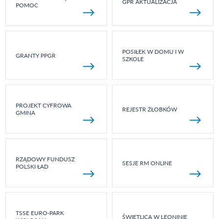
GPR AKTUALIZACJA
POMOC
POSIŁEK W DOMU I W
GRANTY PPGR
SZKOLE
PROJEKT CYFROWA
REJESTR ŻŁOBKÓW
GMINA
RZĄDOWY FUNDUSZ
SESJE RM ONLINE
POLSKI ŁAD
TSSE EURO-PARK
ŚWIETLICA W LEONINIE