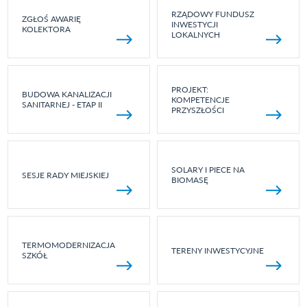
RZĄDOWY FUNDUSZ
ZGŁOŚ AWARIĘ
INWESTYCJI
KOLEKTORA
LOKALNYCH
PROJEKT:
BUDOWA KANALIZACJI
KOMPETENCJE
SANITARNEJ - ETAP II
PRZYSZŁOŚCI
SOLARY I PIECE NA
SESJE RADY MIEJSKIEJ
BIOMASĘ
TERMOMODERNIZACJA
TERENY INWESTYCYJNE
SZKÓŁ