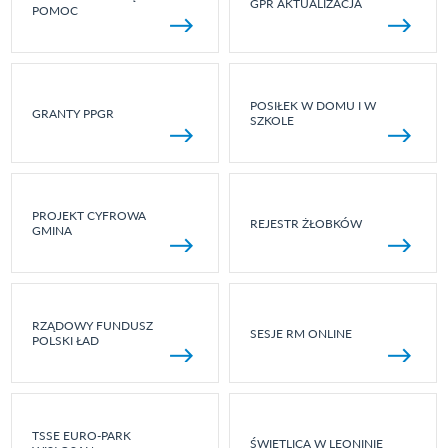
GPR AKTUALIZACJA
POMOC
POSIŁEK W DOMU I W
GRANTY PPGR
SZKOLE
PROJEKT CYFROWA
REJESTR ŻŁOBKÓW
GMINA
RZĄDOWY FUNDUSZ
SESJE RM ONLINE
POLSKI ŁAD
TSSE EURO-PARK
ŚWIETLICA W LEONINIE