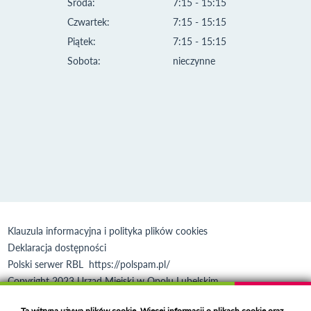
Środa:
7:15 - 15:15
Czwartek:
7:15 - 15:15
Piątek:
7:15 - 15:15
Sobota:
nieczynne
Klauzula informacyjna i polityka plików cookies
Deklaracja dostępności
Polski serwer RBL
https://polspam.pl/
Copyright 2023 Urząd Miejski w Opolu Lubelskim
Created by
VOBACOM
Odnośnik otworzy się w nowym oknie
Ta witryna używa plików cookie. Więcej informacji o plikach cookie oraz