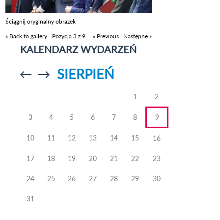
Ściągnij oryginalny obrazek
« Back to gallery
Pozycja 3 z 9
« Previous
|
Następne »
KALENDARZ WYDARZEŃ
SIERPIEŃ
Przejdź do
Przejdź do
poprzedniego
poprzedniego
miesiąca
miesiąca
1
2
3
4
5
6
7
8
9
10
11
12
13
14
15
16
17
18
19
20
21
22
23
24
25
26
27
28
29
30
31