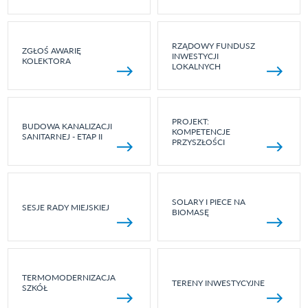
RZĄDOWY FUNDUSZ
ZGŁOŚ AWARIĘ
INWESTYCJI
KOLEKTORA
LOKALNYCH
PROJEKT:
BUDOWA KANALIZACJI
KOMPETENCJE
SANITARNEJ - ETAP II
PRZYSZŁOŚCI
SOLARY I PIECE NA
SESJE RADY MIEJSKIEJ
BIOMASĘ
TERMOMODERNIZACJA
TERENY INWESTYCYJNE
SZKÓŁ