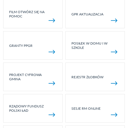
FILM OTWÓRZ SIĘ NA
GPR AKTUALIZACJA
POMOC
POSIŁEK W DOMU I W
GRANTY PPGR
SZKOLE
PROJEKT CYFROWA
REJESTR ŻŁOBKÓW
GMINA
RZĄDOWY FUNDUSZ
SESJE RM ONLINE
POLSKI ŁAD