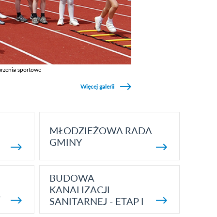
rzenia sportowe
z galerie w kategori Wydarzenia sportowe
Więcej galerii
MŁODZIEŻOWA RADA
GMINY
BUDOWA
KANALIZACJI
5
SANITARNEJ - ETAP I