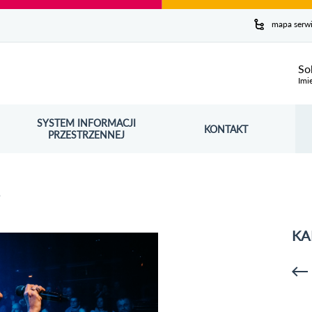
y serwis
mapa serw
ej
So
Imi
SYSTEM INFORMACJI
Szuk
KONTAKT
OŚNIK OTWORZY SIĘ W NOWYM OKNIE
PRZESTRZENNEJ
Wy
5
KA
p