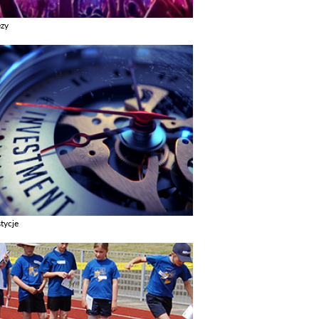
ezy
z galerie w kategori Imprezy
tycje
z galerie w kategori Inwestycje