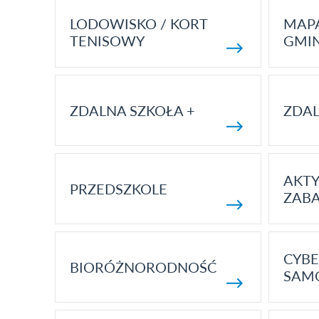
LODOWISKO / KORT
MAP
TENISOWY
GMI
ZDALNA SZKOŁA +
ZDAL
AKT
PRZEDSZKOLE
ZAB
CYBE
BIORÓŻNORODNOŚĆ
SAM