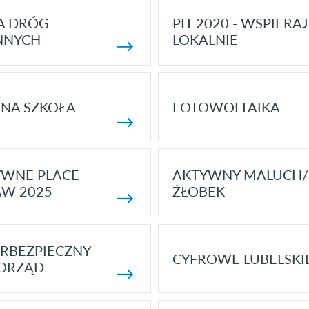
A DRÓG
PIT 2020 - WSPIERAJ
NNYCH
LOKALNIE
NA SZKOŁA
FOTOWOLTAIKA
YWNE PLACE
AKTYWNY MALUCH/
AW 2025
ŻŁOBEK
RBEZPIECZNY
CYFROWE LUBELSKI
ORZĄD