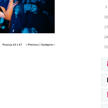
3
10
17
24
Pozycja 63 z 67
« Previous
|
Następne »
31