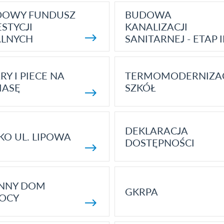
DOWY FUNDUSZ
BUDOWA
STYCJI
KANALIZACJI
ALNYCH
SANITARNEJ - ETAP I
RY I PIECE NA
TERMOMODERNIZA
MASĘ
SZKÓŁ
DEKLARACJA
KO UL. LIPOWA
DOSTĘPNOŚCI
ENNY DOM
GKRPA
OCY