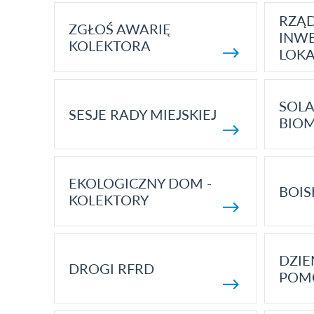
RZĄ
ZGŁOŚ AWARIĘ
INWE
KOLEKTORA
LOK
SOLA
SESJE RADY MIEJSKIEJ
BIO
EKOLOGICZNY DOM -
BOIS
KOLEKTORY
DZI
DROGI RFRD
POM