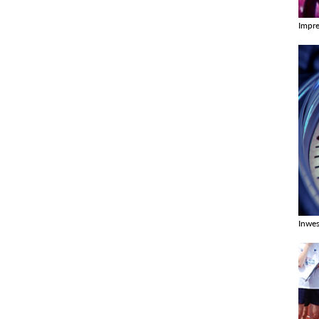
Impr
Zobac
Inwes
Zobac