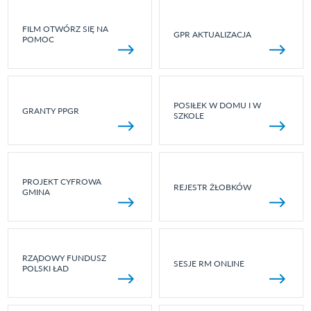
FILM OTWÓRZ SIĘ NA
GPR AKTUALIZACJA
POMOC
POSIŁEK W DOMU I W
GRANTY PPGR
SZKOLE
PROJEKT CYFROWA
REJESTR ŻŁOBKÓW
GMINA
RZĄDOWY FUNDUSZ
SESJE RM ONLINE
POLSKI ŁAD