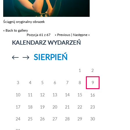
Ściągnij oryginalny obrazek
« Back to gallery
Pozycja 61 z 67
« Previous
|
Następne »
KALENDARZ WYDARZEŃ
SIERPIEŃ
Przejdź do
Przejdź do
poprzedniego
poprzedniego
miesiąca
miesiąca
1
2
3
4
5
6
7
8
9
10
11
12
13
14
15
16
17
18
19
20
21
22
23
24
25
26
27
28
29
30