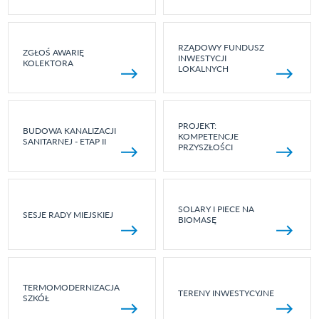
RZĄDOWY FUNDUSZ
ZGŁOŚ AWARIĘ
INWESTYCJI
KOLEKTORA
LOKALNYCH
PROJEKT:
BUDOWA KANALIZACJI
KOMPETENCJE
SANITARNEJ - ETAP II
PRZYSZŁOŚCI
SOLARY I PIECE NA
SESJE RADY MIEJSKIEJ
BIOMASĘ
TERMOMODERNIZACJA
TERENY INWESTYCYJNE
SZKÓŁ