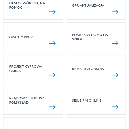
FILM OTWÓRZ SIĘ NA
GPR AKTUALIZACJA
POMOC
POSIŁEK W DOMU I W
GRANTY PPGR
SZKOLE
PROJEKT CYFROWA
REJESTR ŻŁOBKÓW
GMINA
RZĄDOWY FUNDUSZ
SESJE RM ONLINE
POLSKI ŁAD