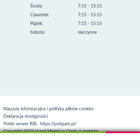
Środa:
7:15 - 15:15
Czwartek:
7:15 - 15:15
Piątek:
7:15 - 15:15
Sobota:
nieczynne
Klauzula informacyjna i polityka plików cookies
Deklaracja dostępności
Polski serwer RBL
https://polspam.pl/
Copyright 2023 Urząd Miejski w Opolu Lubelskim
Created by
VOBACOM
Odnośnik otworzy się w nowym oknie