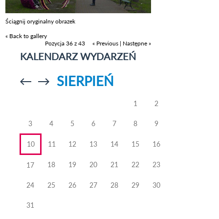
Ściągnij oryginalny obrazek
« Back to gallery
Pozycja 36 z 43
« Previous
|
Następne »
KALENDARZ WYDARZEŃ
SIERPIEŃ
Przejdź do
Przejdź do
poprzedniego
poprzedniego
miesiąca
miesiąca
1
2
3
4
5
6
7
8
9
10
11
12
13
14
15
16
18
19
20
21
22
23
17
24
25
26
27
28
29
30
31