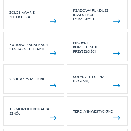
RZĄDOWY FUNDUSZ
ZGŁOŚ AWARIĘ
INWESTYCJI
KOLEKTORA
LOKALNYCH
PROJEKT:
BUDOWA KANALIZACJI
KOMPETENCJE
SANITARNEJ - ETAP II
PRZYSZŁOŚCI
SOLARY I PIECE NA
SESJE RADY MIEJSKIEJ
BIOMASĘ
TERMOMODERNIZACJA
TERENY INWESTYCYJNE
SZKÓŁ