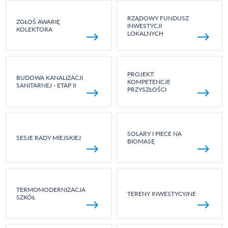
RZĄDOWY FUNDUSZ
ZGŁOŚ AWARIĘ
INWESTYCJI
KOLEKTORA
LOKALNYCH
PROJEKT:
BUDOWA KANALIZACJI
KOMPETENCJE
SANITARNEJ - ETAP II
PRZYSZŁOŚCI
SOLARY I PIECE NA
SESJE RADY MIEJSKIEJ
BIOMASĘ
TERMOMODERNIZACJA
TERENY INWESTYCYJNE
SZKÓŁ