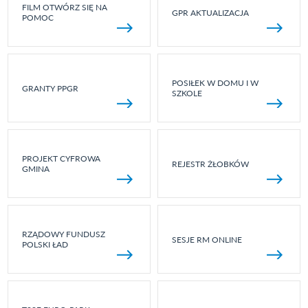
FILM OTWÓRZ SIĘ NA
GPR AKTUALIZACJA
POMOC
POSIŁEK W DOMU I W
GRANTY PPGR
SZKOLE
PROJEKT CYFROWA
REJESTR ŻŁOBKÓW
GMINA
RZĄDOWY FUNDUSZ
SESJE RM ONLINE
POLSKI ŁAD