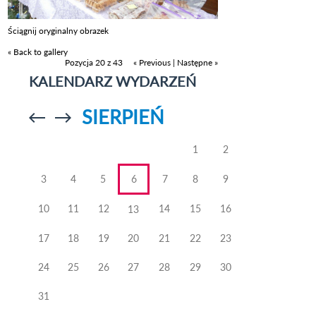
Ściągnij oryginalny obrazek
« Back to gallery
Pozycja 20 z 43
« Previous
|
Następne »
KALENDARZ WYDARZEŃ
SIERPIEŃ
Przejdź do
Przejdź do
poprzedniego
poprzedniego
miesiąca
miesiąca
1
2
3
4
5
6
7
8
9
10
11
12
14
15
16
13
17
18
19
20
21
22
23
24
25
26
27
28
29
30
31