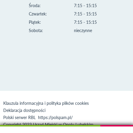
Środa:
7:15 - 15:15
Czwartek:
7:15 - 15:15
Piątek:
7:15 - 15:15
Sobota:
nieczynne
Klauzula informacyjna i polityka plików cookies
Deklaracja dostępności
Polski serwer RBL
https://polspam.pl/
Copyright 2023 Urząd Miejski w Opolu Lubelskim
Created by
VOBACOM
Odnośnik otworzy się w nowym oknie