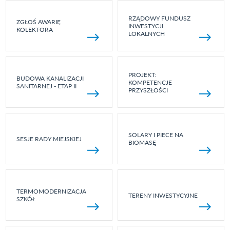
RZĄDOWY FUNDUSZ
ZGŁOŚ AWARIĘ
INWESTYCJI
KOLEKTORA
LOKALNYCH
PROJEKT:
BUDOWA KANALIZACJI
KOMPETENCJE
SANITARNEJ - ETAP II
PRZYSZŁOŚCI
SOLARY I PIECE NA
SESJE RADY MIEJSKIEJ
BIOMASĘ
TERMOMODERNIZACJA
TERENY INWESTYCYJNE
SZKÓŁ