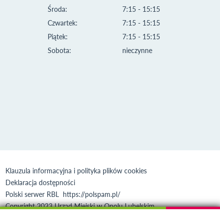
Środa:
7:15 - 15:15
Czwartek:
7:15 - 15:15
Piątek:
7:15 - 15:15
Sobota:
nieczynne
Klauzula informacyjna i polityka plików cookies
Deklaracja dostępności
Polski serwer RBL
https://polspam.pl/
Copyright 2023 Urząd Miejski w Opolu Lubelskim
Created by
VOBACOM
Odnośnik otworzy się w nowym oknie