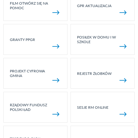
FILM OTWÓRZ SIĘ NA
GPR AKTUALIZACJA
POMOC
POSIŁEK W DOMU I W
GRANTY PPGR
SZKOLE
PROJEKT CYFROWA
REJESTR ŻŁOBKÓW
GMINA
RZĄDOWY FUNDUSZ
SESJE RM ONLINE
POLSKI ŁAD