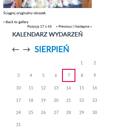
Ściągnij oryginalny obrazek
« Back to gallery
Pozycja 17 z 43
« Previous
|
Następne »
KALENDARZ WYDARZEŃ
SIERPIEŃ
Przejdź do
Przejdź do
poprzedniego
poprzedniego
miesiąca
miesiąca
1
2
3
4
5
6
7
8
9
10
11
12
13
15
16
14
17
18
19
20
21
22
23
24
25
26
27
28
29
30
31