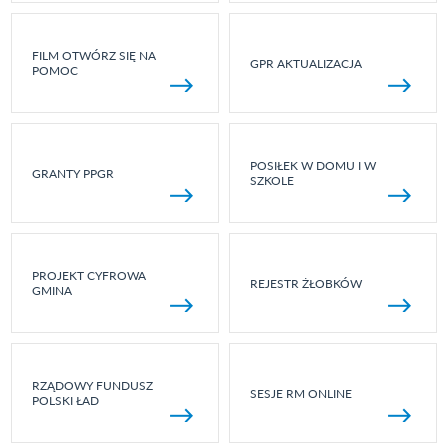
FILM OTWÓRZ SIĘ NA
GPR AKTUALIZACJA
POMOC
POSIŁEK W DOMU I W
GRANTY PPGR
SZKOLE
PROJEKT CYFROWA
REJESTR ŻŁOBKÓW
GMINA
RZĄDOWY FUNDUSZ
SESJE RM ONLINE
POLSKI ŁAD