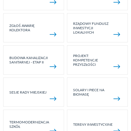
RZĄDOWY FUNDUSZ
ZGŁOŚ AWARIĘ
INWESTYCJI
KOLEKTORA
LOKALNYCH
PROJEKT:
BUDOWA KANALIZACJI
KOMPETENCJE
SANITARNEJ - ETAP II
PRZYSZŁOŚCI
SOLARY I PIECE NA
SESJE RADY MIEJSKIEJ
BIOMASĘ
TERMOMODERNIZACJA
TERENY INWESTYCYJNE
SZKÓŁ