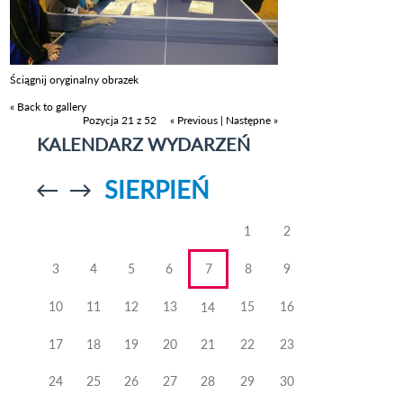
Ściągnij oryginalny obrazek
« Back to gallery
Pozycja 21 z 52
« Previous
|
Następne »
KALENDARZ WYDARZEŃ
SIERPIEŃ
Przejdź do
Przejdź do
poprzedniego
poprzedniego
miesiąca
miesiąca
1
2
3
4
5
6
7
8
9
10
11
12
13
15
16
14
17
18
19
20
21
22
23
24
25
26
27
28
29
30