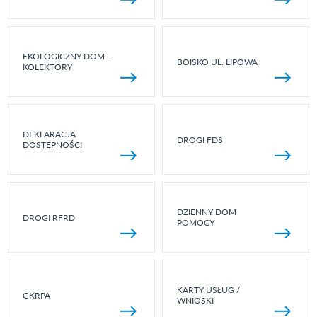
EKOLOGICZNY DOM -
BOISKO UL. LIPOWA
KOLEKTORY
DEKLARACJA
DROGI FDS
DOSTĘPNOŚCI
DZIENNY DOM
DROGI RFRD
POMOCY
KARTY USŁUG /
GKRPA
WNIOSKI