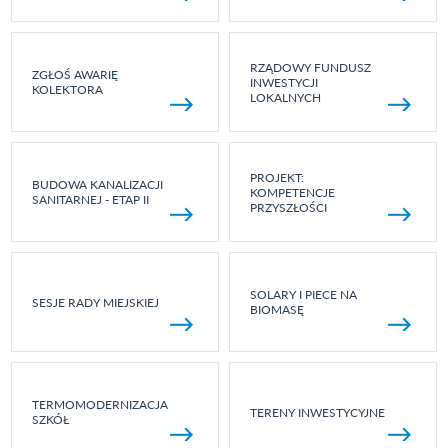
RZĄDOWY FUNDUSZ
ZGŁOŚ AWARIĘ
INWESTYCJI
KOLEKTORA
LOKALNYCH
PROJEKT:
BUDOWA KANALIZACJI
KOMPETENCJE
SANITARNEJ - ETAP II
PRZYSZŁOŚCI
SOLARY I PIECE NA
SESJE RADY MIEJSKIEJ
BIOMASĘ
TERMOMODERNIZACJA
TERENY INWESTYCYJNE
SZKÓŁ