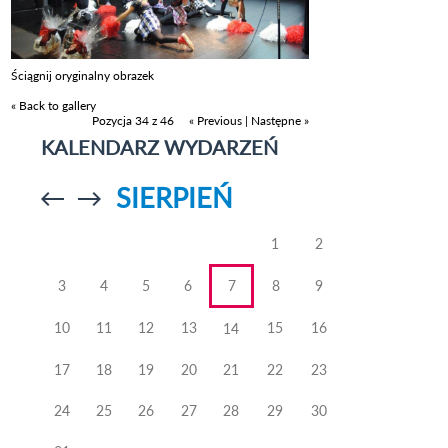
Ściągnij oryginalny obrazek
« Back to gallery
Pozycja 34 z 46
« Previous
|
Następne »
KALENDARZ WYDARZEŃ
SIERPIEŃ
Przejdź do
Przejdź do
poprzedniego
poprzedniego
miesiąca
miesiąca
1
2
3
4
5
6
7
8
9
10
11
12
13
15
16
14
17
18
19
20
21
22
23
24
25
26
27
28
29
30