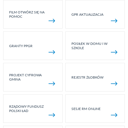
FILM OTWÓRZ SIĘ NA
GPR AKTUALIZACJA
POMOC
POSIŁEK W DOMU I W
GRANTY PPGR
SZKOLE
PROJEKT CYFROWA
REJESTR ŻŁOBKÓW
GMINA
RZĄDOWY FUNDUSZ
SESJE RM ONLINE
POLSKI ŁAD