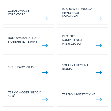
RZĄDOWY FUNDUSZ
ZGŁOŚ AWARIĘ
INWESTYCJI
KOLEKTORA
LOKALNYCH
PROJEKT:
BUDOWA KANALIZACJI
KOMPETENCJE
SANITARNEJ - ETAP II
PRZYSZŁOŚCI
SOLARY I PIECE NA
SESJE RADY MIEJSKIEJ
BIOMASĘ
TERMOMODERNIZACJA
TERENY INWESTYCYJNE
SZKÓŁ