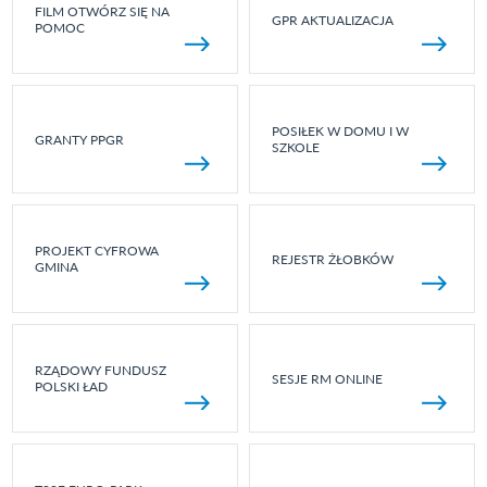
FILM OTWÓRZ SIĘ NA
GPR AKTUALIZACJA
POMOC
POSIŁEK W DOMU I W
GRANTY PPGR
SZKOLE
PROJEKT CYFROWA
REJESTR ŻŁOBKÓW
GMINA
RZĄDOWY FUNDUSZ
SESJE RM ONLINE
POLSKI ŁAD