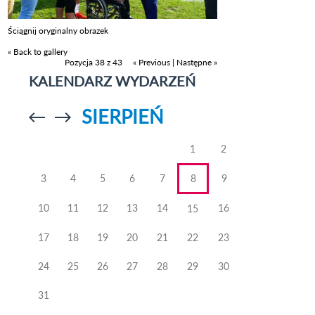
Ściągnij oryginalny obrazek
« Back to gallery
Pozycja 38 z 43
« Previous
|
Następne »
KALENDARZ WYDARZEŃ
SIERPIEŃ
Przejdź do
Przejdź do
poprzedniego
poprzedniego
miesiąca
miesiąca
1
2
3
4
5
6
7
8
9
10
11
12
13
14
16
15
17
18
19
20
21
22
23
24
25
26
27
28
29
30
31