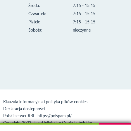
Środa:
7:15 - 15:15
Czwartek:
7:15 - 15:15
Piątek:
7:15 - 15:15
Sobota:
nieczynne
Klauzula informacyjna i polityka plików cookies
Deklaracja dostępności
Polski serwer RBL
https://polspam.pl/
Copyright 2023 Urząd Miejski w Opolu Lubelskim
Created by
VOBACOM
Odnośnik otworzy się w nowym oknie