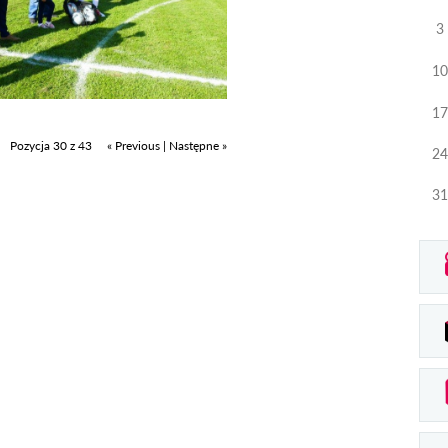
3
10
17
Pozycja 30 z 43
« Previous
|
Następne »
24
31