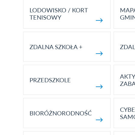
LODOWISKO / KORT
MAP
TENISOWY
GMI
ZDALNA SZKOŁA +
ZDAL
AKT
PRZEDSZKOLE
ZAB
CYBE
BIORÓŻNORODNOŚĆ
SAM