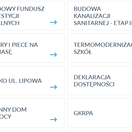
DOWY FUNDUSZ
BUDOWA
STYCJI
KANALIZACJI
ALNYCH
SANITARNEJ - ETAP I
RY I PIECE NA
TERMOMODERNIZA
MASĘ
SZKÓŁ
DEKLARACJA
KO UL. LIPOWA
DOSTĘPNOŚCI
ENNY DOM
GKRPA
OCY