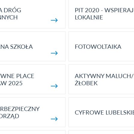
A DRÓG
PIT 2020 - WSPIERAJ
NNYCH
LOKALNIE
NA SZKOŁA
FOTOWOLTAIKA
YWNE PLACE
AKTYWNY MALUCH/
AW 2025
ŻŁOBEK
RBEZPIECZNY
CYFROWE LUBELSKI
ORZĄD