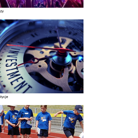
ezy
z galerie w kategori Imprezy
tycje
z galerie w kategori Inwestycje