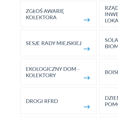
RZĄ
ZGŁOŚ AWARIĘ
INWE
KOLEKTORA
LOK
SOLA
SESJE RADY MIEJSKIEJ
BIO
EKOLOGICZNY DOM -
BOIS
KOLEKTORY
DZI
DROGI RFRD
POM