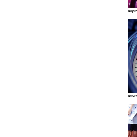
Impr
Zobac
Inwes
Zobac