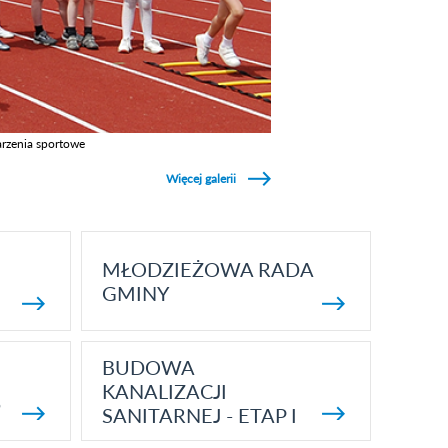
rzenia sportowe
z galerie w kategori Wydarzenia sportowe
Więcej galerii
MŁODZIEŻOWA RADA
GMINY
BUDOWA
KANALIZACJI
5
SANITARNEJ - ETAP I