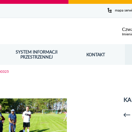
y serwis
mapa serw
ej
Czwa
Imieni
SYSTEM INFORMACJI
Szuk
KONTAKT
OŚNIK OTWORZY SIĘ W NOWYM OKNIE
PRZESTRZENNEJ
Wy
80325
KA
p