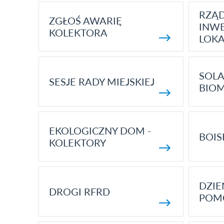
RZĄ
ZGŁOŚ AWARIĘ
INWE
KOLEKTORA
LOK
SOLA
SESJE RADY MIEJSKIEJ
BIO
EKOLOGICZNY DOM -
BOIS
KOLEKTORY
DZI
DROGI RFRD
POM