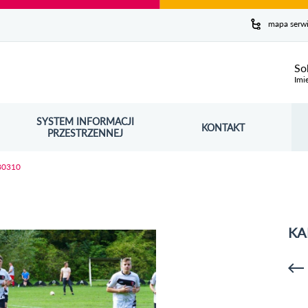
y serwis
mapa serw
ej
So
Imi
SYSTEM INFORMACJI
Szuk
KONTAKT
OŚNIK OTWORZY SIĘ W NOWYM OKNIE
PRZESTRZENNEJ
Wy
80310
KA
p