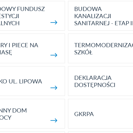
DOWY FUNDUSZ
BUDOWA
STYCJI
KANALIZACJI
ALNYCH
SANITARNEJ - ETAP I
RY I PIECE NA
TERMOMODERNIZA
MASĘ
SZKÓŁ
DEKLARACJA
KO UL. LIPOWA
DOSTĘPNOŚCI
ENNY DOM
GKRPA
OCY