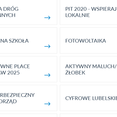
A DRÓG
PIT 2020 - WSPIERAJ
NNYCH
LOKALNIE
NA SZKOŁA
FOTOWOLTAIKA
YWNE PLACE
AKTYWNY MALUCH/
AW 2025
ŻŁOBEK
RBEZPIECZNY
CYFROWE LUBELSKI
ORZĄD