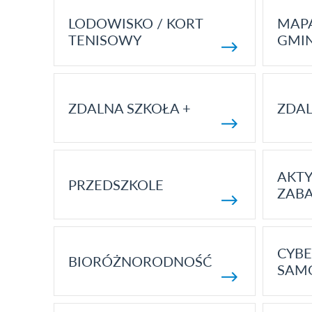
LODOWISKO / KORT
MAP
TENISOWY
GMI
ZDALNA SZKOŁA +
ZDAL
AKT
PRZEDSZKOLE
ZAB
CYBE
BIORÓŻNORODNOŚĆ
SAM