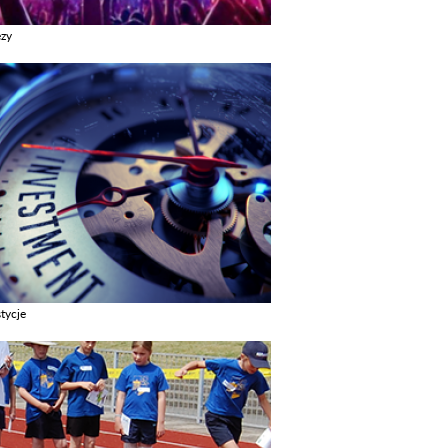
ezy
z galerie w kategori Imprezy
tycje
z galerie w kategori Inwestycje