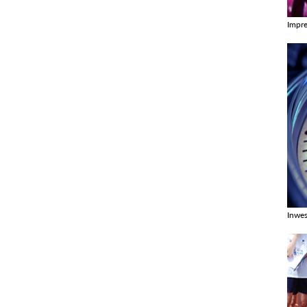
Impr
Zobac
Inwes
Zobac