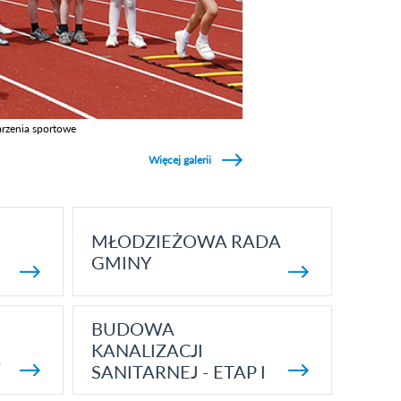
rzenia sportowe
z galerie w kategori Wydarzenia sportowe
Więcej galerii
MŁODZIEŻOWA RADA
GMINY
BUDOWA
KANALIZACJI
5
SANITARNEJ - ETAP I