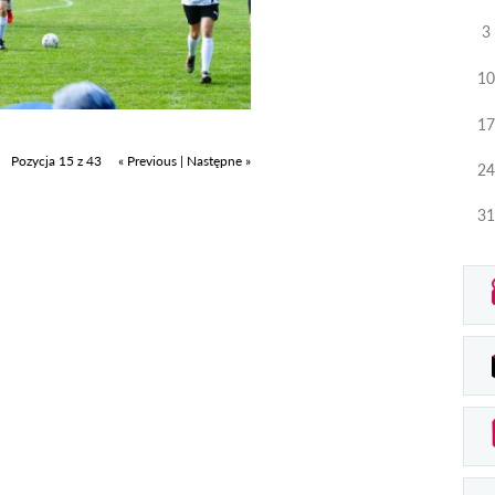
3
10
17
Pozycja 15 z 43
« Previous
|
Następne »
24
31