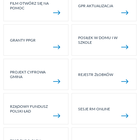
FILM OTWÓRZ SIĘ NA
GPR AKTUALIZACJA
POMOC
POSIŁEK W DOMU I W
GRANTY PPGR
SZKOLE
PROJEKT CYFROWA
REJESTR ŻŁOBKÓW
GMINA
RZĄDOWY FUNDUSZ
SESJE RM ONLINE
POLSKI ŁAD