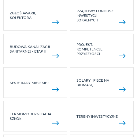
RZĄDOWY FUNDUSZ
ZGŁOŚ AWARIĘ
INWESTYCJI
KOLEKTORA
LOKALNYCH
PROJEKT:
BUDOWA KANALIZACJI
KOMPETENCJE
SANITARNEJ - ETAP II
PRZYSZŁOŚCI
SOLARY I PIECE NA
SESJE RADY MIEJSKIEJ
BIOMASĘ
TERMOMODERNIZACJA
TERENY INWESTYCYJNE
SZKÓŁ