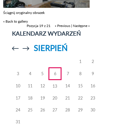
Ściągnij oryginalny obrazek
« Back to gallery
Pozycja 19 z 21
« Previous
|
Następne »
KALENDARZ WYDARZEŃ
SIERPIEŃ
Przejdź do
Przejdź do
poprzedniego
poprzedniego
miesiąca
miesiąca
1
2
3
4
5
6
7
8
9
10
11
12
14
15
16
13
17
18
19
20
21
22
23
24
25
26
27
28
29
30
31