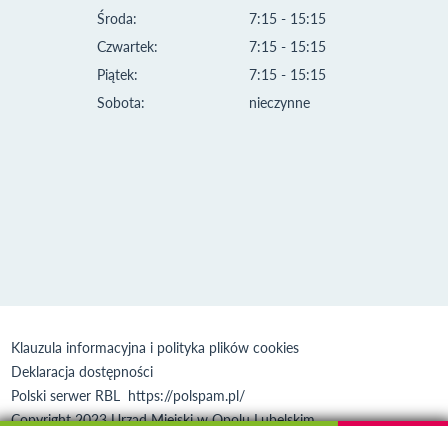
Środa:
7:15 - 15:15
Czwartek:
7:15 - 15:15
Piątek:
7:15 - 15:15
Sobota:
nieczynne
Klauzula informacyjna i polityka plików cookies
Deklaracja dostępności
Polski serwer RBL
https://polspam.pl/
Copyright 2023 Urząd Miejski w Opolu Lubelskim
Created by
VOBACOM
Odnośnik otworzy się w nowym oknie