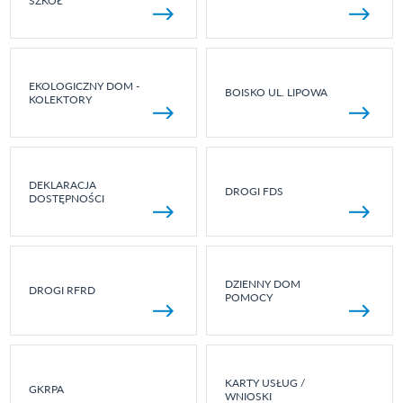
SZKÓŁ
EKOLOGICZNY DOM -
BOISKO UL. LIPOWA
KOLEKTORY
DEKLARACJA
DROGI FDS
DOSTĘPNOŚCI
DZIENNY DOM
DROGI RFRD
POMOCY
KARTY USŁUG /
GKRPA
WNIOSKI