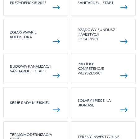
PREZYDENCKIE 2025
SANITARNEJ - ETAP I
RZĄDOWY FUNDUSZ
ZGŁOŚ AWARIĘ
INWESTYCJI
KOLEKTORA
LOKALNYCH
PROJEKT:
BUDOWA KANALIZACJI
KOMPETENCJE
SANITARNEJ - ETAP II
PRZYSZŁOŚCI
SOLARY I PIECE NA
SESJE RADY MIEJSKIEJ
BIOMASĘ
TERMOMODERNIZACJA
TERENY INWESTYCYJNE