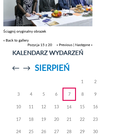
Ściągnij oryginalny obrazek
« Back to gallery
Pozycja 15 z 20
« Previous
|
Następne »
KALENDARZ WYDARZEŃ
SIERPIEŃ
Przejdź do
Przejdź do
poprzedniego
poprzedniego
miesiąca
miesiąca
1
2
3
4
5
6
7
8
9
10
11
12
13
15
16
14
17
18
19
20
21
22
23
24
25
26
27
28
29
30