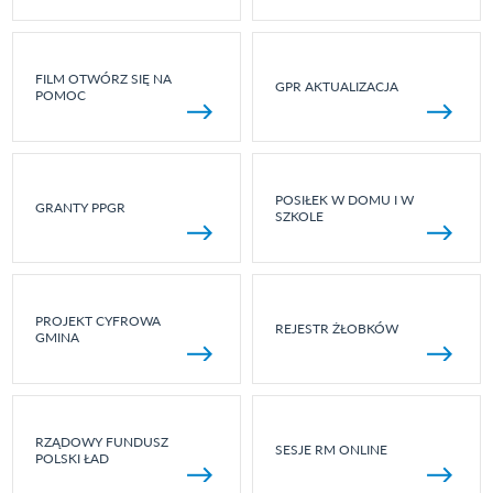
FILM OTWÓRZ SIĘ NA
GPR AKTUALIZACJA
POMOC
POSIŁEK W DOMU I W
GRANTY PPGR
SZKOLE
PROJEKT CYFROWA
REJESTR ŻŁOBKÓW
GMINA
RZĄDOWY FUNDUSZ
SESJE RM ONLINE
POLSKI ŁAD