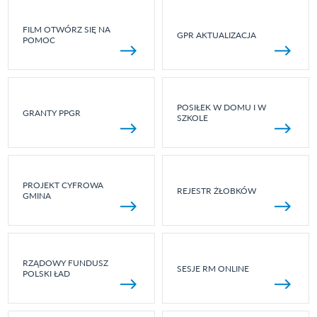
FILM OTWÓRZ SIĘ NA
GPR AKTUALIZACJA
POMOC
POSIŁEK W DOMU I W
GRANTY PPGR
SZKOLE
PROJEKT CYFROWA
REJESTR ŻŁOBKÓW
GMINA
RZĄDOWY FUNDUSZ
SESJE RM ONLINE
POLSKI ŁAD