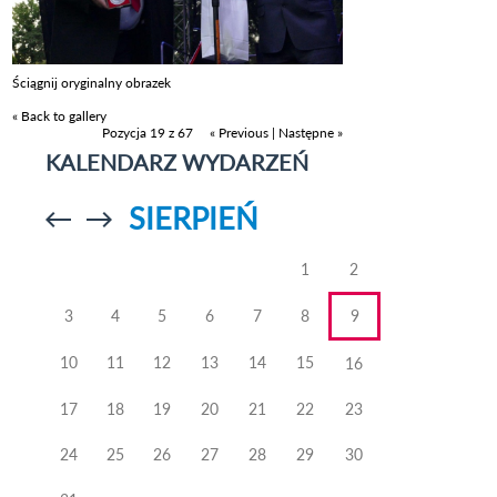
Ściągnij oryginalny obrazek
« Back to gallery
Pozycja 19 z 67
« Previous
|
Następne »
KALENDARZ WYDARZEŃ
SIERPIEŃ
Przejdź do
Przejdź do
poprzedniego
poprzedniego
miesiąca
miesiąca
1
2
3
4
5
6
7
8
9
10
11
12
13
14
15
16
17
18
19
20
21
22
23
24
25
26
27
28
29
30