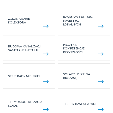
RZĄDOWY FUNDUSZ
ZGŁOŚ AWARIĘ
INWESTYCJI
KOLEKTORA
LOKALNYCH
PROJEKT:
BUDOWA KANALIZACJI
KOMPETENCJE
SANITARNEJ - ETAP II
PRZYSZŁOŚCI
SOLARY I PIECE NA
SESJE RADY MIEJSKIEJ
BIOMASĘ
TERMOMODERNIZACJA
TERENY INWESTYCYJNE
SZKÓŁ