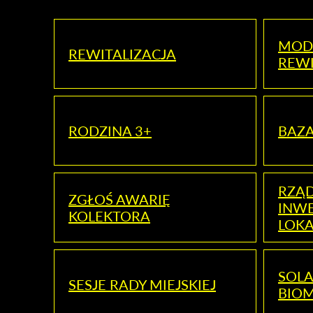
MOD
REWITALIZACJA
REWI
RODZINA 3+
BAZ
RZĄ
ZGŁOŚ AWARIĘ
INWE
KOLEKTORA
LOK
SOLA
SESJE RADY MIEJSKIEJ
BIO