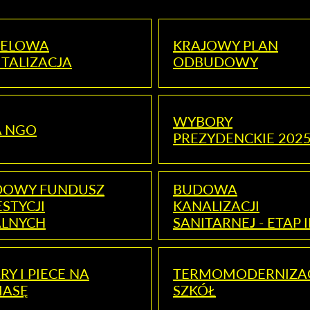
ELOWA
KRAJOWY PLAN
TALIZACJA
ODBUDOWY
WYBORY
A NGO
PREZYDENCKIE 202
DOWY FUNDUSZ
BUDOWA
STYCJI
KANALIZACJI
ALNYCH
SANITARNEJ - ETAP I
RY I PIECE NA
TERMOMODERNIZA
MASĘ
SZKÓŁ