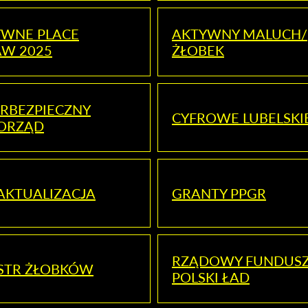
YWNE PLACE
AKTYWNY MALUCH/
AW 2025
ŻŁOBEK
RBEZPIECZNY
CYFROWE LUBELSKI
ORZĄD
AKTUALIZACJA
GRANTY PPGR
RZĄDOWY FUNDUS
STR ŻŁOBKÓW
POLSKI ŁAD