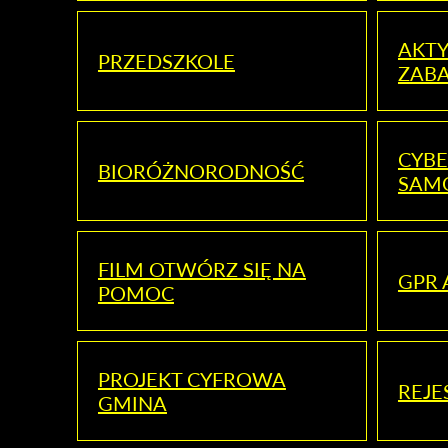
AKT
PRZEDSZKOLE
ZAB
CYBE
BIORÓŻNORODNOŚĆ
SAM
FILM OTWÓRZ SIĘ NA
GPR 
POMOC
PROJEKT CYFROWA
REJE
GMINA