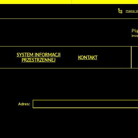
y serwis
mapa s
ej
Pi
Imie
SYSTEM INFORMACJI
Szu
KONTAKT
PRZESTRZENNEJ
Wy
Adres: