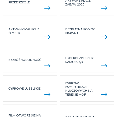
AKTYWNE PLACE
PRZEDSZKOLE
ZABAW 2025
AKTYWNY MALUCH/
BEZPŁATNA POMOC
ŻŁOBEK
PRAWNA
CYBERBEZPIECZNY
BIORÓŻNORODNOŚĆ
SAMORZĄD
FABRYKA
KOMPETENCJI
CYFROWE LUBELSKIE
KLUCZOWYCH NA
TERENIE MOF
FILM OTWÓRZ SIĘ NA