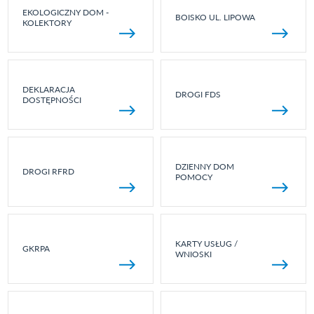
EKOLOGICZNY DOM -
BOISKO UL. LIPOWA
KOLEKTORY
DEKLARACJA
DROGI FDS
DOSTĘPNOŚCI
DZIENNY DOM
DROGI RFRD
POMOCY
KARTY USŁUG /
GKRPA
WNIOSKI