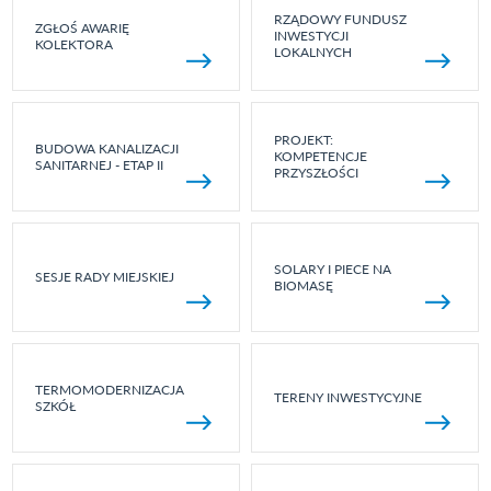
RZĄDOWY FUNDUSZ
ZGŁOŚ AWARIĘ
INWESTYCJI
KOLEKTORA
LOKALNYCH
PROJEKT:
BUDOWA KANALIZACJI
KOMPETENCJE
SANITARNEJ - ETAP II
PRZYSZŁOŚCI
SOLARY I PIECE NA
SESJE RADY MIEJSKIEJ
BIOMASĘ
TERMOMODERNIZACJA
TERENY INWESTYCYJNE
SZKÓŁ