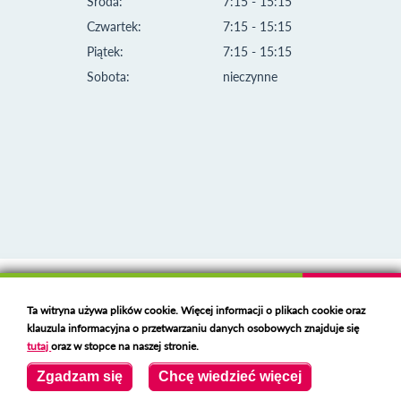
Środa:
7:15 - 15:15
Czwartek:
7:15 - 15:15
Piątek:
7:15 - 15:15
Sobota:
nieczynne
Klauzula informacyjna i polityka plików cookies
Ta witryna używa plików cookie. Więcej informacji o plikach cookie oraz
Deklaracja dostępności
klauzula informacyjna o przetwarzaniu danych osobowych znajduje się
Polski serwer RBL
https://polspam.pl/
tutaj
oraz w stopce na naszej stronie.
Copyright 2023 Urząd Miejski w Opolu Lubelskim
Zgadzam się
Chcę wiedzieć więcej
Created by
VOBACOM
Odnośnik otworzy się w nowym oknie