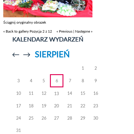
Ściągnij oryginalny obrazek
« Back to gallery
Pozycja 2 z 12
« Previous
|
Następne »
KALENDARZ WYDARZEŃ
SIERPIEŃ
Przejdź do
Przejdź do
poprzedniego
poprzedniego
miesiąca
miesiąca
1
2
3
4
5
6
7
8
9
10
11
12
14
15
16
13
17
18
19
20
21
22
23
24
25
26
27
28
29
30
31