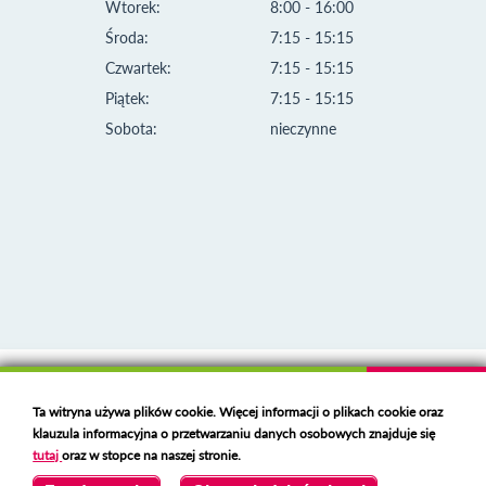
Wtorek:
8:00 - 16:00
Środa:
7:15 - 15:15
Czwartek:
7:15 - 15:15
Piątek:
7:15 - 15:15
Sobota:
nieczynne
Klauzula informacyjna i polityka plików cookies
Ta witryna używa plików cookie. Więcej informacji o plikach cookie oraz
Deklaracja dostępności
klauzula informacyjna o przetwarzaniu danych osobowych znajduje się
Polski serwer RBL
https://polspam.pl/
tutaj
oraz w stopce na naszej stronie.
Copyright 2023 Urząd Miejski w Opolu Lubelskim