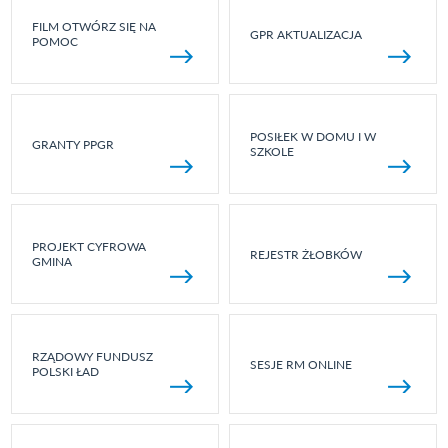
FILM OTWÓRZ SIĘ NA
GPR AKTUALIZACJA
POMOC
POSIŁEK W DOMU I W
GRANTY PPGR
SZKOLE
PROJEKT CYFROWA
REJESTR ŻŁOBKÓW
GMINA
RZĄDOWY FUNDUSZ
SESJE RM ONLINE
POLSKI ŁAD