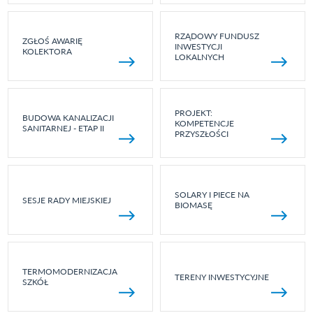
RZĄDOWY FUNDUSZ
ZGŁOŚ AWARIĘ
INWESTYCJI
KOLEKTORA
LOKALNYCH
PROJEKT:
BUDOWA KANALIZACJI
KOMPETENCJE
SANITARNEJ - ETAP II
PRZYSZŁOŚCI
SOLARY I PIECE NA
SESJE RADY MIEJSKIEJ
BIOMASĘ
TERMOMODERNIZACJA
TERENY INWESTYCYJNE
SZKÓŁ