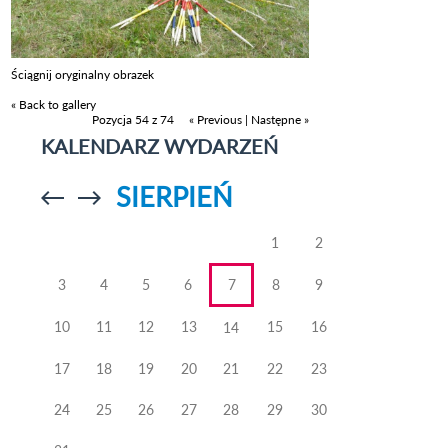
Ściągnij oryginalny obrazek
« Back to gallery
Pozycja 54 z 74
« Previous
|
Następne »
KALENDARZ WYDARZEŃ
SIERPIEŃ
Przejdź do
Przejdź do
poprzedniego
poprzedniego
miesiąca
miesiąca
1
2
3
4
5
6
7
8
9
10
11
12
13
15
16
14
17
18
19
20
21
22
23
24
25
26
27
28
29
30