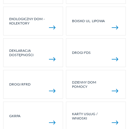
EKOLOGICZNY DOM -
BOISKO UL. LIPOWA
KOLEKTORY
DEKLARACJA
DROGI FDS
DOSTĘPNOŚCI
DZIENNY DOM
DROGI RFRD
POMOCY
KARTY USŁUG /
GKRPA
WNIOSKI