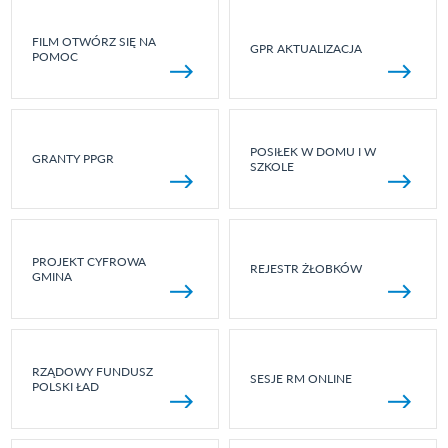
FILM OTWÓRZ SIĘ NA
GPR AKTUALIZACJA
POMOC
POSIŁEK W DOMU I W
GRANTY PPGR
SZKOLE
PROJEKT CYFROWA
REJESTR ŻŁOBKÓW
GMINA
RZĄDOWY FUNDUSZ
SESJE RM ONLINE
POLSKI ŁAD