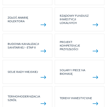
RZĄDOWY FUNDUSZ
ZGŁOŚ AWARIĘ
INWESTYCJI
KOLEKTORA
LOKALNYCH
PROJEKT:
BUDOWA KANALIZACJI
KOMPETENCJE
SANITARNEJ - ETAP II
PRZYSZŁOŚCI
SOLARY I PIECE NA
SESJE RADY MIEJSKIEJ
BIOMASĘ
TERMOMODERNIZACJA
TERENY INWESTYCYJNE
SZKÓŁ