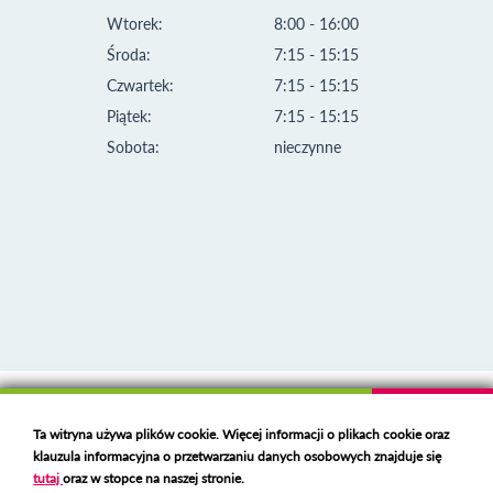
Wtorek:
8:00 - 16:00
Środa:
7:15 - 15:15
Czwartek:
7:15 - 15:15
Piątek:
7:15 - 15:15
Sobota:
nieczynne
Klauzula informacyjna i polityka plików cookies
Ta witryna używa plików cookie. Więcej informacji o plikach cookie oraz
Deklaracja dostępności
klauzula informacyjna o przetwarzaniu danych osobowych znajduje się
Polski serwer RBL
https://polspam.pl/
tutaj
oraz w stopce na naszej stronie.