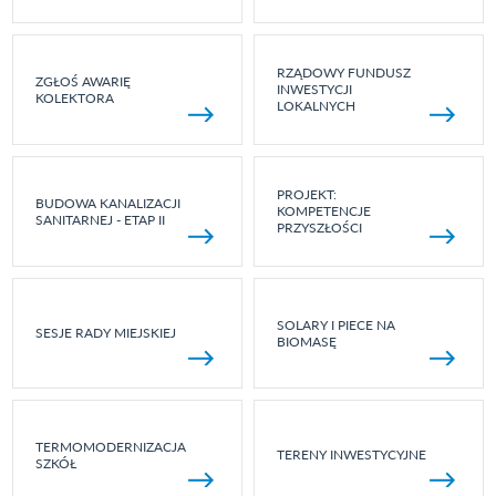
RZĄDOWY FUNDUSZ
ZGŁOŚ AWARIĘ
INWESTYCJI
KOLEKTORA
LOKALNYCH
PROJEKT:
BUDOWA KANALIZACJI
KOMPETENCJE
SANITARNEJ - ETAP II
PRZYSZŁOŚCI
SOLARY I PIECE NA
SESJE RADY MIEJSKIEJ
BIOMASĘ
TERMOMODERNIZACJA
TERENY INWESTYCYJNE
SZKÓŁ