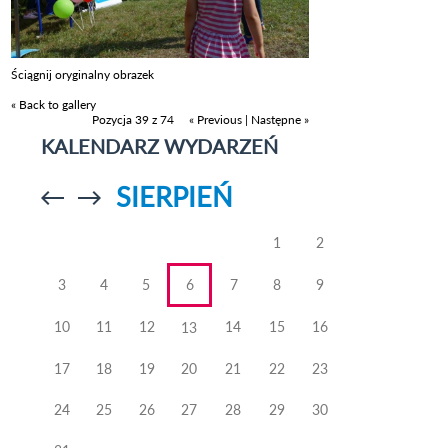
Ściągnij oryginalny obrazek
« Back to gallery
Pozycja 39 z 74
« Previous
|
Następne »
KALENDARZ WYDARZEŃ
SIERPIEŃ
Przejdź do
Przejdź do
poprzedniego
poprzedniego
miesiąca
miesiąca
1
2
3
4
5
6
7
8
9
10
11
12
14
15
16
13
17
18
19
20
21
22
23
24
25
26
27
28
29
30