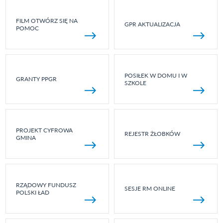
FILM OTWÓRZ SIĘ NA
GPR AKTUALIZACJA
POMOC
POSIŁEK W DOMU I W
GRANTY PPGR
SZKOLE
PROJEKT CYFROWA
REJESTR ŻŁOBKÓW
GMINA
RZĄDOWY FUNDUSZ
SESJE RM ONLINE
POLSKI ŁAD