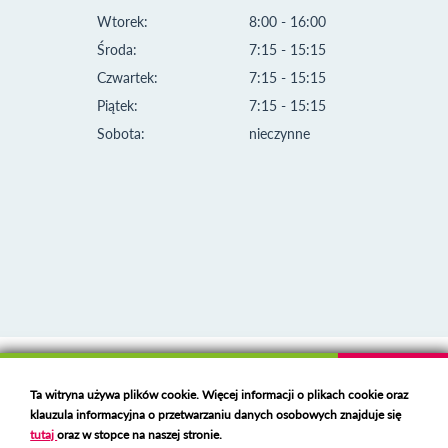
Wtorek:
8:00 - 16:00
Środa:
7:15 - 15:15
Czwartek:
7:15 - 15:15
Piątek:
7:15 - 15:15
Sobota:
nieczynne
Klauzula informacyjna i polityka plików cookies
Ta witryna używa plików cookie. Więcej informacji o plikach cookie oraz
Deklaracja dostępności
klauzula informacyjna o przetwarzaniu danych osobowych znajduje się
Polski serwer RBL
https://polspam.pl/
tutaj
oraz w stopce na naszej stronie.