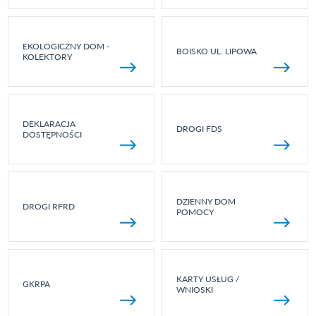
EKOLOGICZNY DOM -
BOISKO UL. LIPOWA
KOLEKTORY
DEKLARACJA
DROGI FDS
DOSTĘPNOŚCI
DZIENNY DOM
DROGI RFRD
POMOCY
KARTY USŁUG /
GKRPA
WNIOSKI