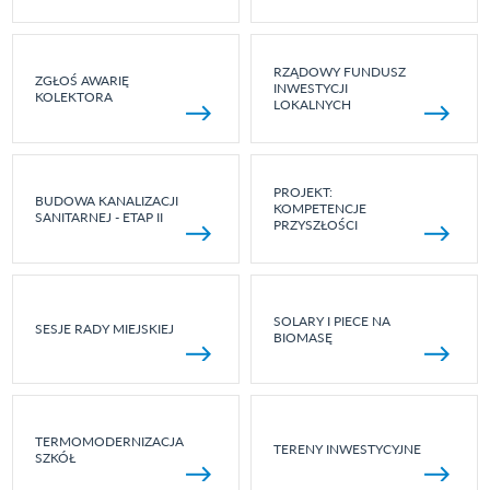
RZĄDOWY FUNDUSZ
ZGŁOŚ AWARIĘ
INWESTYCJI
KOLEKTORA
LOKALNYCH
PROJEKT:
BUDOWA KANALIZACJI
KOMPETENCJE
SANITARNEJ - ETAP II
PRZYSZŁOŚCI
SOLARY I PIECE NA
SESJE RADY MIEJSKIEJ
BIOMASĘ
TERMOMODERNIZACJA
TERENY INWESTYCYJNE
SZKÓŁ