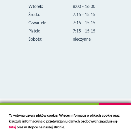
Wtorek:
8:00 - 16:00
Środa:
7:15 - 15:15
Czwartek:
7:15 - 15:15
Piątek:
7:15 - 15:15
Sobota:
nieczynne
Klauzula informacyjna i polityka plików cookies
Ta witryna używa plików cookie. Więcej informacji o plikach cookie oraz
Deklaracja dostępności
klauzula informacyjna o przetwarzaniu danych osobowych znajduje się
Polski serwer RBL
https://polspam.pl/
tutaj
oraz w stopce na naszej stronie.