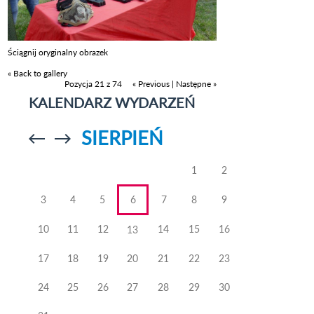
Ściągnij oryginalny obrazek
« Back to gallery
Pozycja 21 z 74
« Previous
|
Następne »
KALENDARZ WYDARZEŃ
SIERPIEŃ
Przejdź do
Przejdź do
poprzedniego
poprzedniego
miesiąca
miesiąca
1
2
3
4
5
6
7
8
9
10
11
12
14
15
16
13
17
18
19
20
21
22
23
24
25
26
27
28
29
30