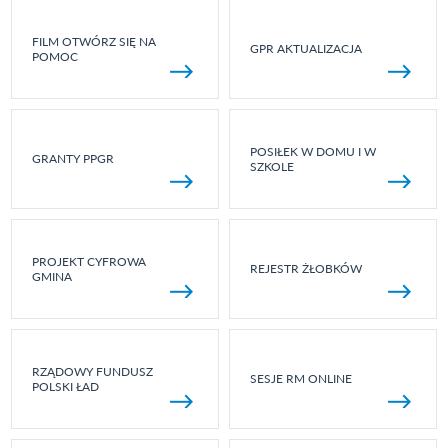
FILM OTWÓRZ SIĘ NA
GPR AKTUALIZACJA
POMOC
POSIŁEK W DOMU I W
GRANTY PPGR
SZKOLE
PROJEKT CYFROWA
REJESTR ŻŁOBKÓW
GMINA
RZĄDOWY FUNDUSZ
SESJE RM ONLINE
POLSKI ŁAD