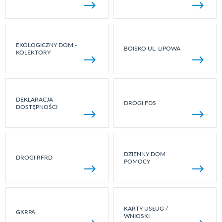
EKOLOGICZNY DOM -
BOISKO UL. LIPOWA
KOLEKTORY
DEKLARACJA
DROGI FDS
DOSTĘPNOŚCI
DZIENNY DOM
DROGI RFRD
POMOCY
KARTY USŁUG /
GKRPA
WNIOSKI