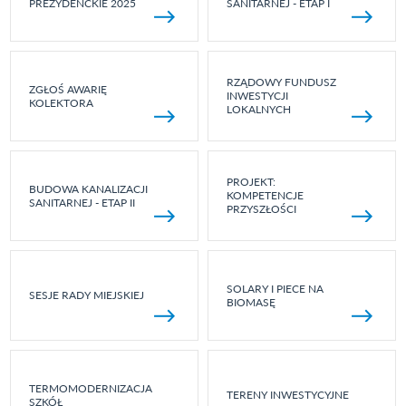
PREZYDENCKIE 2025
SANITARNEJ - ETAP I
RZĄDOWY FUNDUSZ
ZGŁOŚ AWARIĘ
INWESTYCJI
KOLEKTORA
LOKALNYCH
PROJEKT:
BUDOWA KANALIZACJI
KOMPETENCJE
SANITARNEJ - ETAP II
PRZYSZŁOŚCI
SOLARY I PIECE NA
SESJE RADY MIEJSKIEJ
BIOMASĘ
TERMOMODERNIZACJA
TERENY INWESTYCYJNE
SZKÓŁ