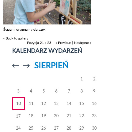
Ściągnij oryginalny obrazek
« Back to gallery
Pozycja 21 z 23
« Previous
|
Następne »
KALENDARZ WYDARZEŃ
SIERPIEŃ
Przejdź do
Przejdź do
poprzedniego
poprzedniego
miesiąca
miesiąca
1
2
3
4
5
6
7
8
9
10
11
12
13
14
15
16
18
19
20
21
22
23
17
24
25
26
27
28
29
30