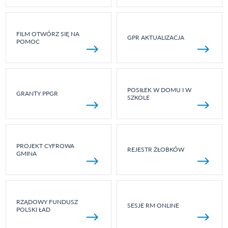
FILM OTWÓRZ SIĘ NA
GPR AKTUALIZACJA
POMOC
POSIŁEK W DOMU I W
GRANTY PPGR
SZKOLE
PROJEKT CYFROWA
REJESTR ŻŁOBKÓW
GMINA
RZĄDOWY FUNDUSZ
SESJE RM ONLINE
POLSKI ŁAD