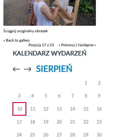
Ściągnij oryginalny obrazek
« Back to gallery
Pozycja 17 z 23
« Previous
|
Następne »
KALENDARZ WYDARZEŃ
SIERPIEŃ
Przejdź do
Przejdź do
poprzedniego
poprzedniego
miesiąca
miesiąca
1
2
3
4
5
6
7
8
9
10
11
12
13
14
15
16
18
19
20
21
22
23
17
24
25
26
27
28
29
30