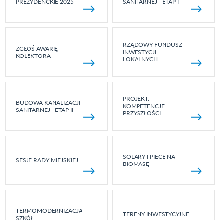
PREZYDENCKIE 2025
SANITARNEJ - ETAP I
RZĄDOWY FUNDUSZ
ZGŁOŚ AWARIĘ
INWESTYCJI
KOLEKTORA
LOKALNYCH
PROJEKT:
BUDOWA KANALIZACJI
KOMPETENCJE
SANITARNEJ - ETAP II
PRZYSZŁOŚCI
SOLARY I PIECE NA
SESJE RADY MIEJSKIEJ
BIOMASĘ
TERMOMODERNIZACJA
TERENY INWESTYCYJNE
SZKÓŁ