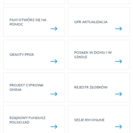
FILM OTWÓRZ SIĘ NA
GPR AKTUALIZACJA
POMOC
POSIŁEK W DOMU I W
GRANTY PPGR
SZKOLE
PROJEKT CYFROWA
REJESTR ŻŁOBKÓW
GMINA
RZĄDOWY FUNDUSZ
SESJE RM ONLINE
POLSKI ŁAD