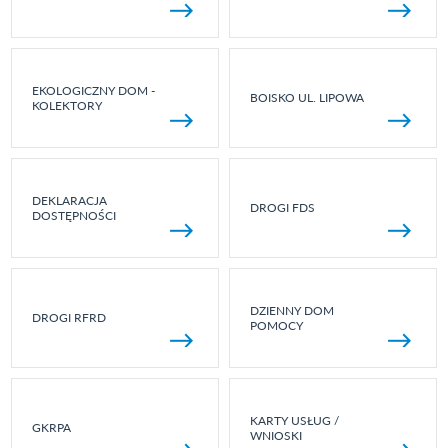
EKOLOGICZNY DOM -
BOISKO UL. LIPOWA
KOLEKTORY
DEKLARACJA
DROGI FDS
DOSTĘPNOŚCI
DZIENNY DOM
DROGI RFRD
POMOCY
KARTY USŁUG /
GKRPA
WNIOSKI