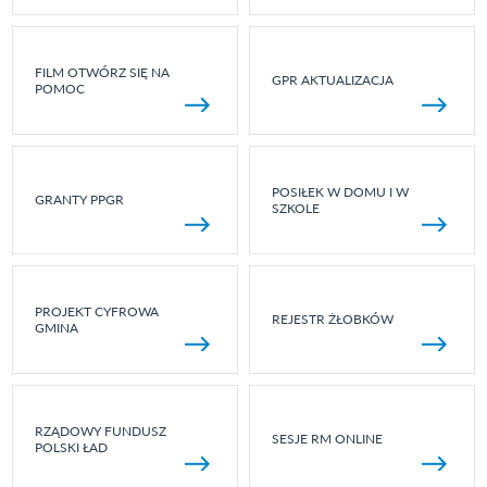
FILM OTWÓRZ SIĘ NA
GPR AKTUALIZACJA
POMOC
POSIŁEK W DOMU I W
GRANTY PPGR
SZKOLE
PROJEKT CYFROWA
REJESTR ŻŁOBKÓW
GMINA
RZĄDOWY FUNDUSZ
SESJE RM ONLINE
POLSKI ŁAD