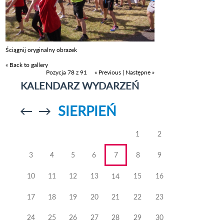
Ściągnij oryginalny obrazek
« Back to gallery
Pozycja 78 z 91
« Previous
|
Następne »
KALENDARZ WYDARZEŃ
SIERPIEŃ
Przejdź do
Przejdź do
poprzedniego
poprzedniego
miesiąca
miesiąca
1
2
3
4
5
6
7
8
9
10
11
12
13
15
16
14
17
18
19
20
21
22
23
24
25
26
27
28
29
30