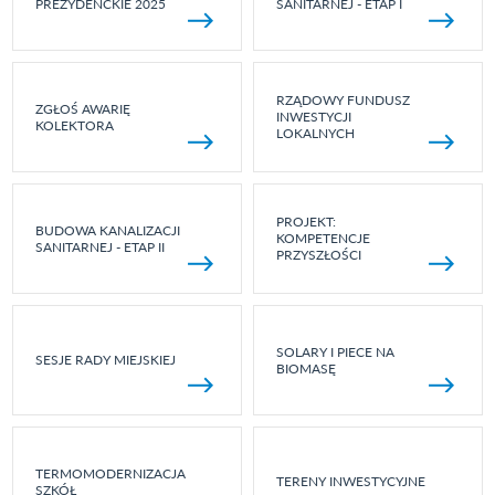
PREZYDENCKIE 2025
SANITARNEJ - ETAP I
RZĄDOWY FUNDUSZ
ZGŁOŚ AWARIĘ
INWESTYCJI
KOLEKTORA
LOKALNYCH
PROJEKT:
BUDOWA KANALIZACJI
KOMPETENCJE
SANITARNEJ - ETAP II
PRZYSZŁOŚCI
SOLARY I PIECE NA
SESJE RADY MIEJSKIEJ
BIOMASĘ
TERMOMODERNIZACJA
TERENY INWESTYCYJNE
SZKÓŁ