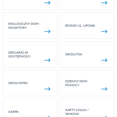
EKOLOGICZNY DOM -
BOISKO UL. LIPOWA
KOLEKTORY
DEKLARACJA
DROGI FDS
DOSTĘPNOŚCI
DZIENNY DOM
DROGI RFRD
POMOCY
KARTY USŁUG /
GKRPA
WNIOSKI