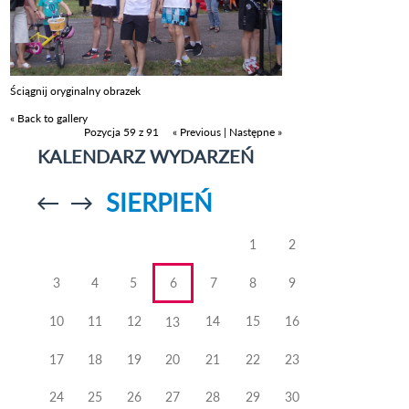
Ściągnij oryginalny obrazek
« Back to gallery
Pozycja 59 z 91
« Previous
|
Następne »
KALENDARZ WYDARZEŃ
SIERPIEŃ
Przejdź do
Przejdź do
poprzedniego
poprzedniego
miesiąca
miesiąca
1
2
3
4
5
6
7
8
9
10
11
12
14
15
16
13
17
18
19
20
21
22
23
24
25
26
27
28
29
30