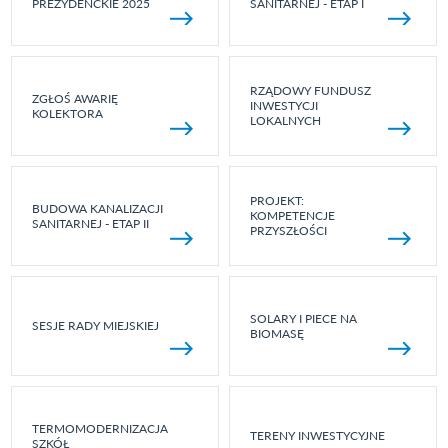
PREZYDENCKIE 2025
SANITARNEJ - ETAP I
RZĄDOWY FUNDUSZ
ZGŁOŚ AWARIĘ
INWESTYCJI
KOLEKTORA
LOKALNYCH
PROJEKT:
BUDOWA KANALIZACJI
KOMPETENCJE
SANITARNEJ - ETAP II
PRZYSZŁOŚCI
SOLARY I PIECE NA
SESJE RADY MIEJSKIEJ
BIOMASĘ
TERMOMODERNIZACJA
TERENY INWESTYCYJNE
SZKÓŁ