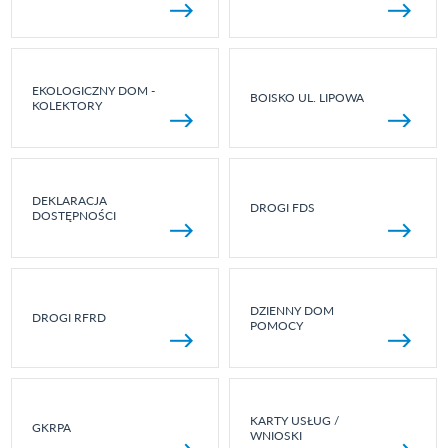
EKOLOGICZNY DOM -
BOISKO UL. LIPOWA
KOLEKTORY
DEKLARACJA
DROGI FDS
DOSTĘPNOŚCI
DZIENNY DOM
DROGI RFRD
POMOCY
KARTY USŁUG /
GKRPA
WNIOSKI