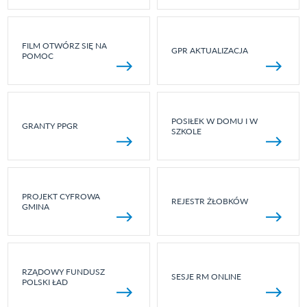
FILM OTWÓRZ SIĘ NA
GPR AKTUALIZACJA
POMOC
POSIŁEK W DOMU I W
GRANTY PPGR
SZKOLE
PROJEKT CYFROWA
REJESTR ŻŁOBKÓW
GMINA
RZĄDOWY FUNDUSZ
SESJE RM ONLINE
POLSKI ŁAD