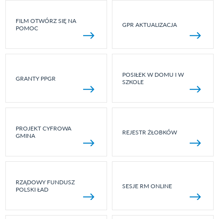
FILM OTWÓRZ SIĘ NA
GPR AKTUALIZACJA
POMOC
POSIŁEK W DOMU I W
GRANTY PPGR
SZKOLE
PROJEKT CYFROWA
REJESTR ŻŁOBKÓW
GMINA
RZĄDOWY FUNDUSZ
SESJE RM ONLINE
POLSKI ŁAD