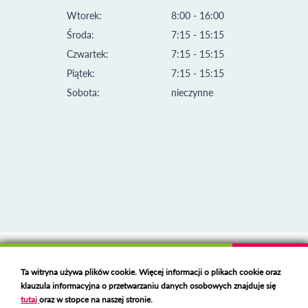
Wtorek:
8:00 - 16:00
Środa:
7:15 - 15:15
Czwartek:
7:15 - 15:15
Piątek:
7:15 - 15:15
Sobota:
nieczynne
Klauzula informacyjna i polityka plików cookies
Ta witryna używa plików cookie. Więcej informacji o plikach cookie oraz
Deklaracja dostępności
klauzula informacyjna o przetwarzaniu danych osobowych znajduje się
Polski serwer RBL
https://polspam.pl/
tutaj
oraz w stopce na naszej stronie.