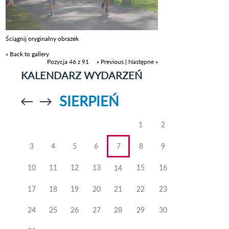
Ściągnij oryginalny obrazek
« Back to gallery
Pozycja 46 z 91
« Previous
|
Następne »
KALENDARZ WYDARZEŃ
SIERPIEŃ
Przejdź do
Przejdź do
poprzedniego
poprzedniego
miesiąca
miesiąca
1
2
3
4
5
6
7
8
9
10
11
12
13
15
16
14
17
18
19
20
21
22
23
24
25
26
27
28
29
30