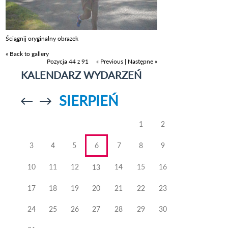
Ściągnij oryginalny obrazek
« Back to gallery
Pozycja 44 z 91
« Previous
|
Następne »
KALENDARZ WYDARZEŃ
SIERPIEŃ
Przejdź do
Przejdź do
poprzedniego
poprzedniego
miesiąca
miesiąca
1
2
3
4
5
6
7
8
9
10
11
12
14
15
16
13
17
18
19
20
21
22
23
24
25
26
27
28
29
30