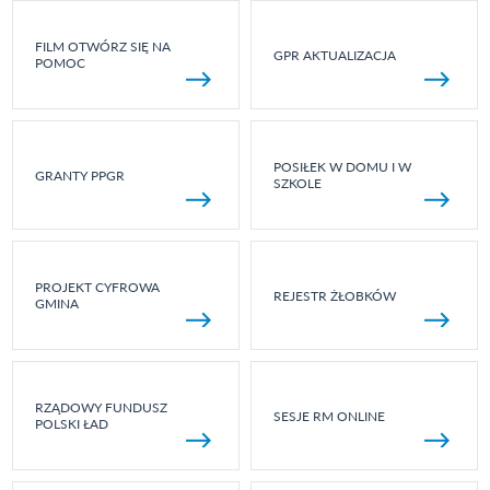
FILM OTWÓRZ SIĘ NA
GPR AKTUALIZACJA
POMOC
POSIŁEK W DOMU I W
GRANTY PPGR
SZKOLE
PROJEKT CYFROWA
REJESTR ŻŁOBKÓW
GMINA
RZĄDOWY FUNDUSZ
SESJE RM ONLINE
POLSKI ŁAD