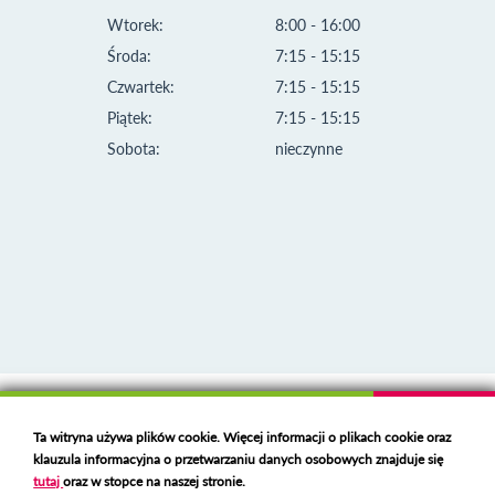
Wtorek:
8:00 - 16:00
Środa:
7:15 - 15:15
Czwartek:
7:15 - 15:15
Piątek:
7:15 - 15:15
Sobota:
nieczynne
Klauzula informacyjna i polityka plików cookies
Ta witryna używa plików cookie. Więcej informacji o plikach cookie oraz
Deklaracja dostępności
klauzula informacyjna o przetwarzaniu danych osobowych znajduje się
Polski serwer RBL
https://polspam.pl/
tutaj
oraz w stopce na naszej stronie.