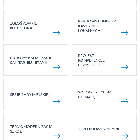
RZĄDOWY FUNDUSZ
ZGŁOŚ AWARIĘ
INWESTYCJI
KOLEKTORA
LOKALNYCH
PROJEKT:
BUDOWA KANALIZACJI
KOMPETENCJE
SANITARNEJ - ETAP II
PRZYSZŁOŚCI
SOLARY I PIECE NA
SESJE RADY MIEJSKIEJ
BIOMASĘ
TERMOMODERNIZACJA
TERENY INWESTYCYJNE
SZKÓŁ