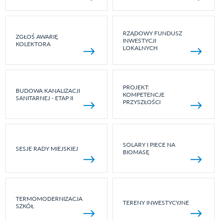
RZĄDOWY FUNDUSZ
ZGŁOŚ AWARIĘ
INWESTYCJI
KOLEKTORA
LOKALNYCH
PROJEKT:
BUDOWA KANALIZACJI
KOMPETENCJE
SANITARNEJ - ETAP II
PRZYSZŁOŚCI
SOLARY I PIECE NA
SESJE RADY MIEJSKIEJ
BIOMASĘ
TERMOMODERNIZACJA
TERENY INWESTYCYJNE
SZKÓŁ