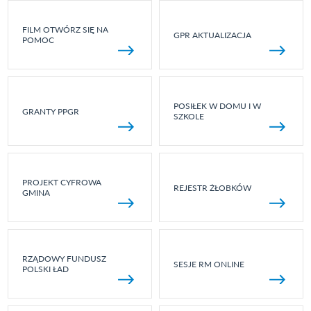
FILM OTWÓRZ SIĘ NA
GPR AKTUALIZACJA
POMOC
POSIŁEK W DOMU I W
GRANTY PPGR
SZKOLE
PROJEKT CYFROWA
REJESTR ŻŁOBKÓW
GMINA
RZĄDOWY FUNDUSZ
SESJE RM ONLINE
POLSKI ŁAD