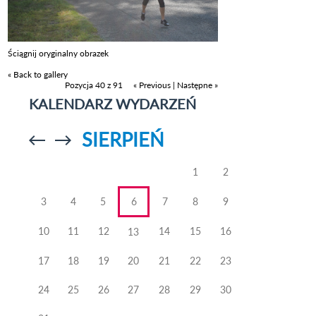
Ściągnij oryginalny obrazek
« Back to gallery
Pozycja 40 z 91
« Previous
|
Następne »
KALENDARZ WYDARZEŃ
SIERPIEŃ
Przejdź do
Przejdź do
poprzedniego
poprzedniego
miesiąca
miesiąca
1
2
3
4
5
6
7
8
9
10
11
12
14
15
16
13
17
18
19
20
21
22
23
24
25
26
27
28
29
30