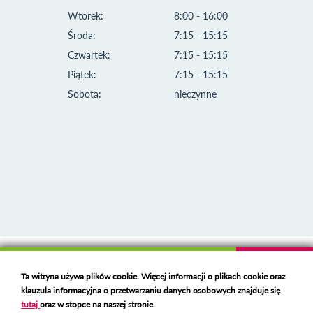
Wtorek:
8:00 - 16:00
Środa:
7:15 - 15:15
Czwartek:
7:15 - 15:15
Piątek:
7:15 - 15:15
Sobota:
nieczynne
Klauzula informacyjna i polityka plików cookies
Ta witryna używa plików cookie. Więcej informacji o plikach cookie oraz
Deklaracja dostępności
klauzula informacyjna o przetwarzaniu danych osobowych znajduje się
Polski serwer RBL
https://polspam.pl/
tutaj
oraz w stopce na naszej stronie.