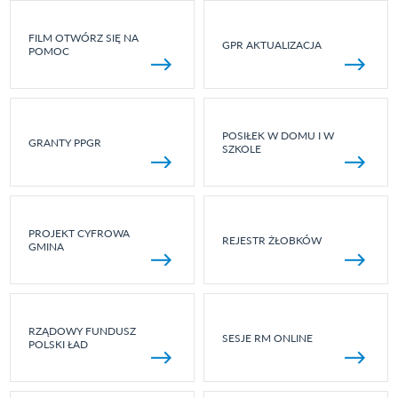
FILM OTWÓRZ SIĘ NA
GPR AKTUALIZACJA
POMOC
POSIŁEK W DOMU I W
GRANTY PPGR
SZKOLE
PROJEKT CYFROWA
REJESTR ŻŁOBKÓW
GMINA
RZĄDOWY FUNDUSZ
SESJE RM ONLINE
POLSKI ŁAD