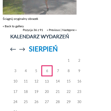
Ściągnij oryginalny obrazek
« Back to gallery
Pozycja 36 z 91
« Previous
|
Następne »
KALENDARZ WYDARZEŃ
SIERPIEŃ
Przejdź do
Przejdź do
poprzedniego
poprzedniego
miesiąca
miesiąca
1
2
3
4
5
6
7
8
9
10
11
12
14
15
16
13
17
18
19
20
21
22
23
24
25
26
27
28
29
30