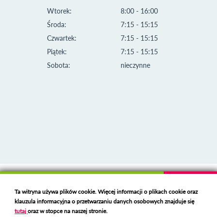
Wtorek:
8:00 - 16:00
Środa:
7:15 - 15:15
Czwartek:
7:15 - 15:15
Piątek:
7:15 - 15:15
Sobota:
nieczynne
Klauzula informacyjna i polityka plików cookies
Ta witryna używa plików cookie. Więcej informacji o plikach cookie oraz
Deklaracja dostępności
klauzula informacyjna o przetwarzaniu danych osobowych znajduje się
Polski serwer RBL
https://polspam.pl/
tutaj
oraz w stopce na naszej stronie.