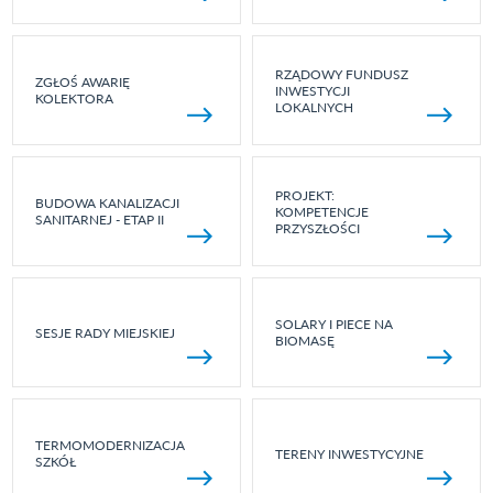
RZĄDOWY FUNDUSZ
ZGŁOŚ AWARIĘ
INWESTYCJI
KOLEKTORA
LOKALNYCH
PROJEKT:
BUDOWA KANALIZACJI
KOMPETENCJE
SANITARNEJ - ETAP II
PRZYSZŁOŚCI
SOLARY I PIECE NA
SESJE RADY MIEJSKIEJ
BIOMASĘ
TERMOMODERNIZACJA
TERENY INWESTYCYJNE
SZKÓŁ