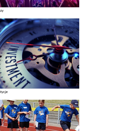
ezy
z galerie w kategori Imprezy
tycje
z galerie w kategori Inwestycje