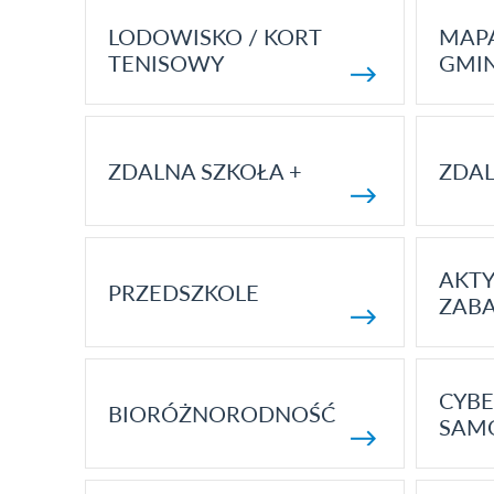
LODOWISKO / KORT
MAP
TENISOWY
GMI
ZDALNA SZKOŁA +
ZDAL
AKT
PRZEDSZKOLE
ZAB
CYBE
BIORÓŻNORODNOŚĆ
SAM