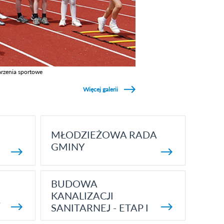
rzenia sportowe
z galerie w kategori Wydarzenia sportowe
Więcej galerii
MŁODZIEŻOWA RADA
GMINY
BUDOWA
KANALIZACJI
5
SANITARNEJ - ETAP I