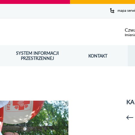
y serwis
mapa serw
ej
Czwa
Imieni
SYSTEM INFORMACJI
Szuk
KONTAKT
OŚNIK OTWORZY SIĘ W NOWYM OKNIE
PRZESTRZENNEJ
Wy
KA
p