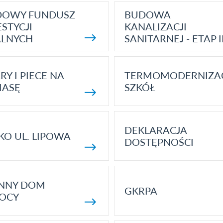
DOWY FUNDUSZ
BUDOWA
STYCJI
KANALIZACJI
ALNYCH
SANITARNEJ - ETAP I
RY I PIECE NA
TERMOMODERNIZA
MASĘ
SZKÓŁ
DEKLARACJA
KO UL. LIPOWA
DOSTĘPNOŚCI
ENNY DOM
GKRPA
OCY