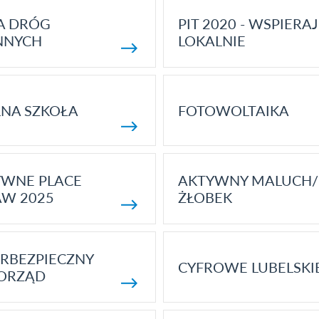
A DRÓG
PIT 2020 - WSPIERAJ
NNYCH
LOKALNIE
NA SZKOŁA
FOTOWOLTAIKA
YWNE PLACE
AKTYWNY MALUCH/
AW 2025
ŻŁOBEK
RBEZPIECZNY
CYFROWE LUBELSKI
ORZĄD