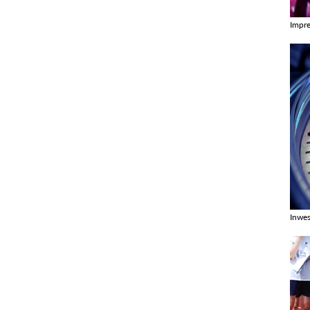
Impr
Zobac
Inwes
Zobac