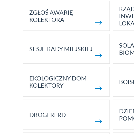
RZĄ
ZGŁOŚ AWARIĘ
INWE
KOLEKTORA
LOK
SOLA
SESJE RADY MIEJSKIEJ
BIO
EKOLOGICZNY DOM -
BOIS
KOLEKTORY
DZI
DROGI RFRD
POM