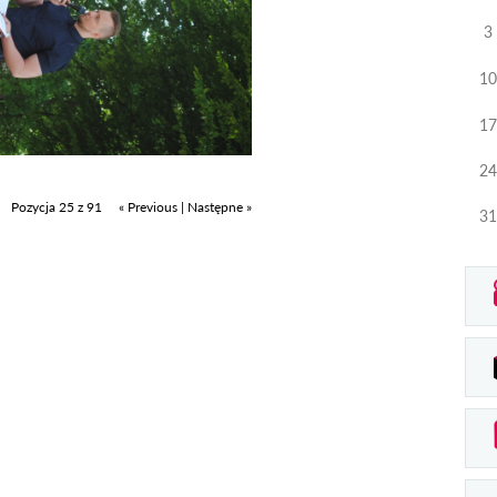
3
10
17
24
Pozycja 25 z 91
« Previous
|
Następne »
31