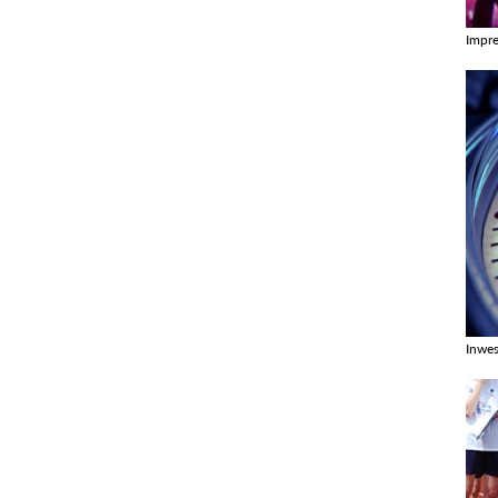
Impr
Zobac
Inwes
Zobac