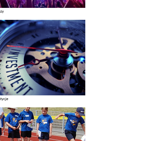
ezy
z galerie w kategori Imprezy
tycje
z galerie w kategori Inwestycje