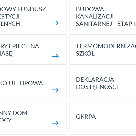
DOWY FUNDUSZ
BUDOWA
STYCJI
KANALIZACJI
ALNYCH
SANITARNEJ - ETAP I
RY I PIECE NA
TERMOMODERNIZA
MASĘ
SZKÓŁ
DEKLARACJA
KO UL. LIPOWA
DOSTĘPNOŚCI
ENNY DOM
GKRPA
OCY