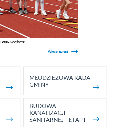
rzenia sportowe
z galerie w kategori Wydarzenia sportowe
Więcej galerii
MŁODZIEŻOWA RADA
GMINY
BUDOWA
KANALIZACJI
5
SANITARNEJ - ETAP I