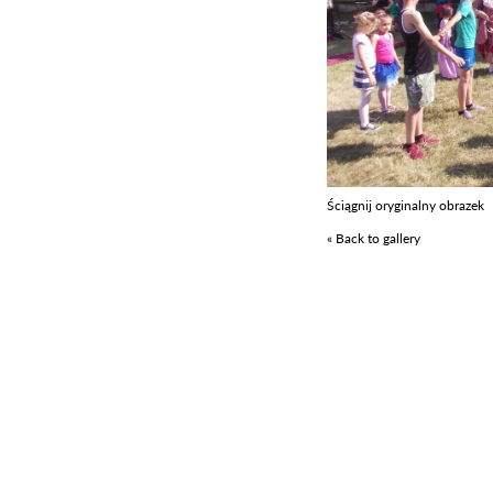
Ściągnij oryginalny obrazek
« Back to gallery