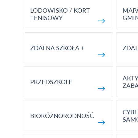
LODOWISKO / KORT
MAP
TENISOWY
GMI
ZDALNA SZKOŁA +
ZDAL
AKT
PRZEDSZKOLE
ZAB
CYBE
BIORÓŻNORODNOŚĆ
SAM