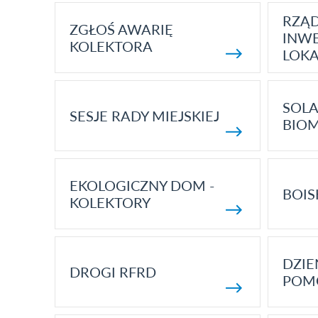
RZĄ
ZGŁOŚ AWARIĘ
INWE
KOLEKTORA
LOK
SOLA
SESJE RADY MIEJSKIEJ
BIO
EKOLOGICZNY DOM -
BOIS
KOLEKTORY
DZI
DROGI RFRD
POM