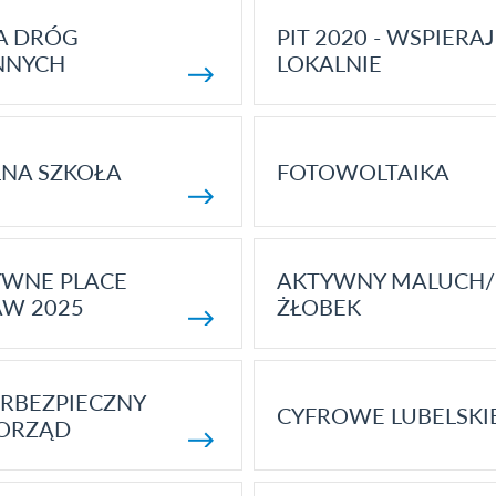
A DRÓG
PIT 2020 - WSPIERAJ
NNYCH
LOKALNIE
NA SZKOŁA
FOTOWOLTAIKA
YWNE PLACE
AKTYWNY MALUCH/
AW 2025
ŻŁOBEK
RBEZPIECZNY
CYFROWE LUBELSKI
ORZĄD