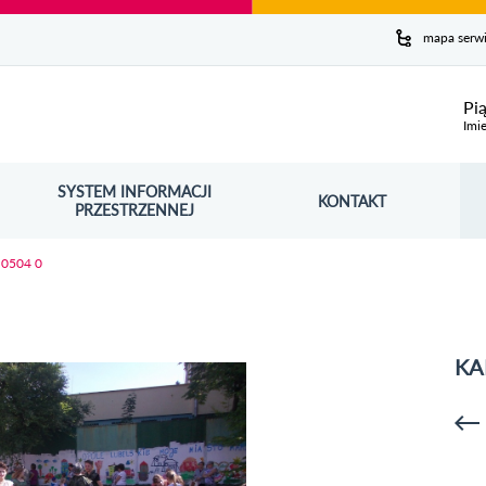
y serwis
mapa serw
ej
Pi
Imie
SYSTEM INFORMACJI
Szuk
KONTAKT
OŚNIK OTWORZY SIĘ W NOWYM OKNIE
PRZESTRZENNEJ
Wy
 0504 0
KA
p