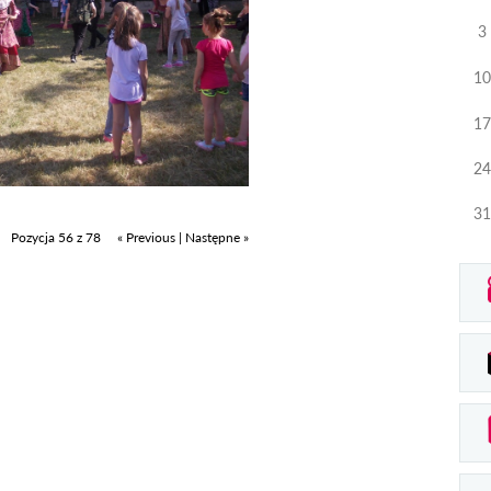
3
10
17
24
31
Pozycja 56 z 78
« Previous
|
Następne »