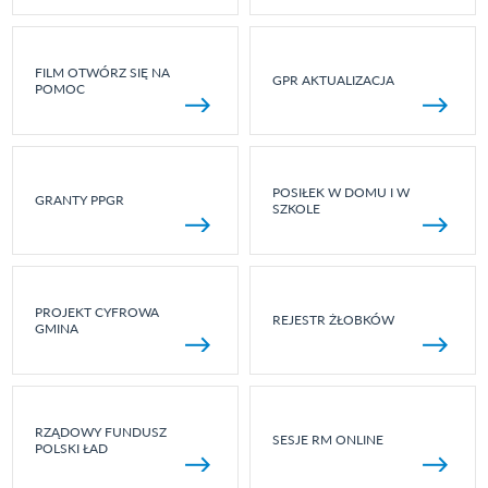
FILM OTWÓRZ SIĘ NA
GPR AKTUALIZACJA
POMOC
POSIŁEK W DOMU I W
GRANTY PPGR
SZKOLE
PROJEKT CYFROWA
REJESTR ŻŁOBKÓW
GMINA
RZĄDOWY FUNDUSZ
SESJE RM ONLINE
POLSKI ŁAD