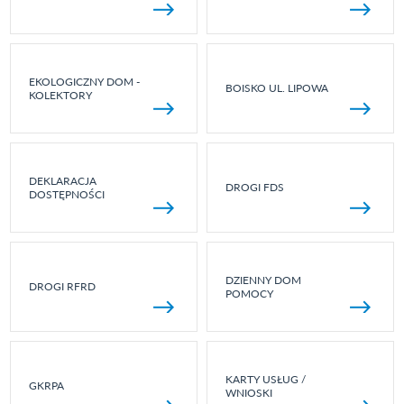
EKOLOGICZNY DOM -
BOISKO UL. LIPOWA
KOLEKTORY
DEKLARACJA
DROGI FDS
DOSTĘPNOŚCI
DZIENNY DOM
DROGI RFRD
POMOCY
KARTY USŁUG /
GKRPA
WNIOSKI