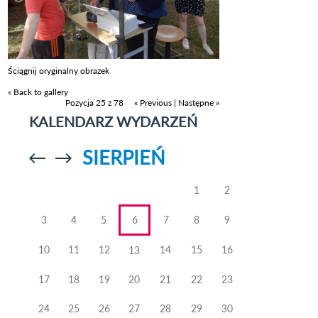
Ściągnij oryginalny obrazek
« Back to gallery
Pozycja 25 z 78
« Previous
|
Następne »
KALENDARZ WYDARZEŃ
SIERPIEŃ
Przejdź do
Przejdź do
poprzedniego
poprzedniego
miesiąca
miesiąca
1
2
3
4
5
6
7
8
9
10
11
12
14
15
16
13
17
18
19
20
21
22
23
24
25
26
27
28
29
30