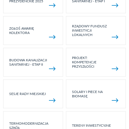
PREZYDENCKIE 2025
SANITARNEJ - ETAP I
RZĄDOWY FUNDUSZ
ZGŁOŚ AWARIĘ
INWESTYCJI
KOLEKTORA
LOKALNYCH
PROJEKT:
BUDOWA KANALIZACJI
KOMPETENCJE
SANITARNEJ - ETAP II
PRZYSZŁOŚCI
SOLARY I PIECE NA
SESJE RADY MIEJSKIEJ
BIOMASĘ
TERMOMODERNIZACJA
TERENY INWESTYCYJNE
SZKÓŁ