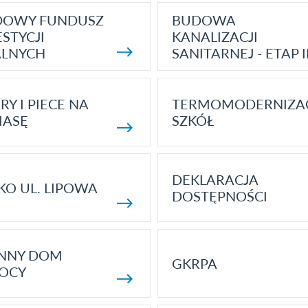
DOWY FUNDUSZ
BUDOWA
STYCJI
KANALIZACJI
ALNYCH
SANITARNEJ - ETAP I
RY I PIECE NA
TERMOMODERNIZA
MASĘ
SZKÓŁ
DEKLARACJA
KO UL. LIPOWA
DOSTĘPNOŚCI
ENNY DOM
GKRPA
OCY