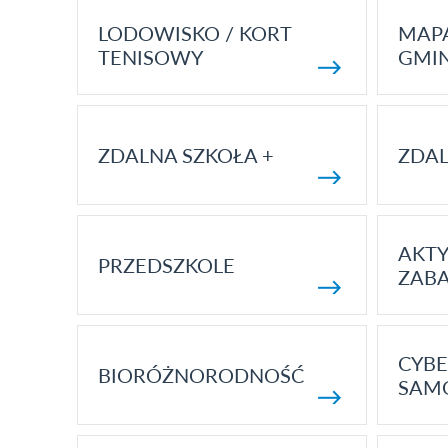
LODOWISKO / KORT
MAP
TENISOWY
GMI
ZDALNA SZKOŁA +
ZDAL
AKT
PRZEDSZKOLE
ZAB
CYBE
BIORÓŻNORODNOŚĆ
SAM