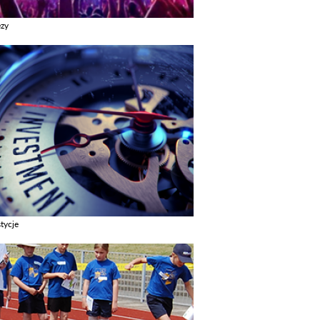
ezy
z galerie w kategori Imprezy
tycje
z galerie w kategori Inwestycje