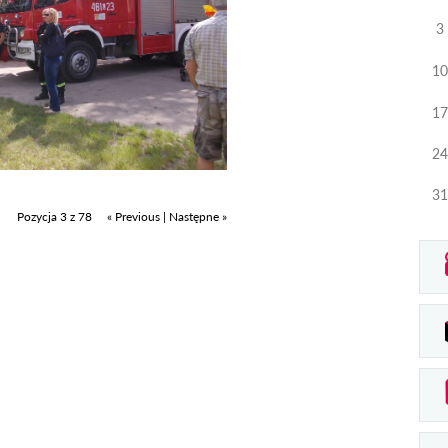
3
10
17
24
31
Pozycja 3 z 78
« Previous
|
Następne »