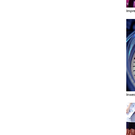
Impr
Zobac
Inwes
Zobac