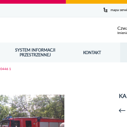
y serwis
mapa serw
ej
Czwa
Imieni
SYSTEM INFORMACJI
Szuk
KONTAKT
OŚNIK OTWORZY SIĘ W NOWYM OKNIE
PRZESTRZENNEJ
Wy
 0446 1
KA
p