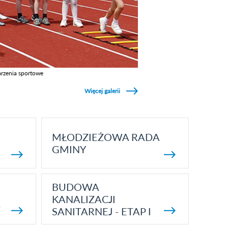
rzenia sportowe
z galerie w kategori Wydarzenia sportowe
Więcej galerii
MŁODZIEŻOWA RADA
GMINY
BUDOWA
KANALIZACJI
5
SANITARNEJ - ETAP I