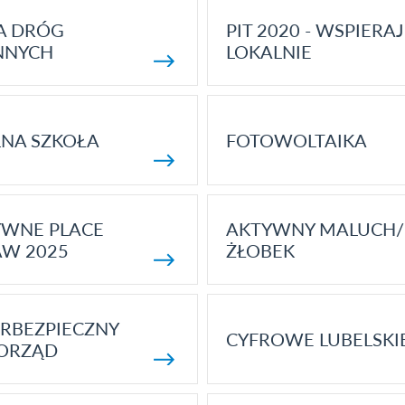
A DRÓG
PIT 2020 - WSPIERAJ
NNYCH
LOKALNIE
NA SZKOŁA
FOTOWOLTAIKA
YWNE PLACE
AKTYWNY MALUCH/
AW 2025
ŻŁOBEK
RBEZPIECZNY
CYFROWE LUBELSKI
ORZĄD