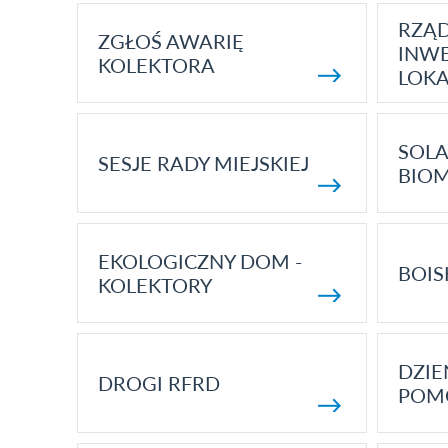
RZĄ
ZGŁOŚ AWARIĘ
INWE
KOLEKTORA
LOK
SOLA
SESJE RADY MIEJSKIEJ
BIO
EKOLOGICZNY DOM -
BOIS
KOLEKTORY
DZI
DROGI RFRD
POM