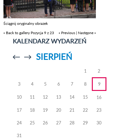
Ściągnij oryginalny obrazek
« Back to gallery
Pozycja 9 z 23
« Previous
|
Następne »
KALENDARZ WYDARZEŃ
SIERPIEŃ
Przejdź do
Przejdź do
poprzedniego
poprzedniego
miesiąca
miesiąca
1
2
3
4
5
6
7
8
9
10
11
12
13
14
15
16
17
18
19
20
21
22
23
24
25
26
27
28
29
30
31