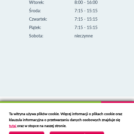
Wtorek:
8:00 - 16:00
Środa:
7:15 - 15:15
Czwartek:
7:15 - 15:15
Piątek:
7:15 - 15:15
Sobota:
nieczynne
Klauzula informacyjna i polityka plików cookies
Ta witryna używa plików cookie. Więcej informacji o plikach cookie oraz
Deklaracja dostępności
klauzula informacyjna o przetwarzaniu danych osobowych znajduje się
Polski serwer RBL
https://polspam.pl/
tutaj
oraz w stopce na naszej stronie.
Copyright 2023 Urząd Miejski w Opolu Lubelskim