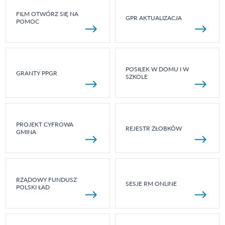
FILM OTWÓRZ SIĘ NA
GPR AKTUALIZACJA
POMOC
POSIŁEK W DOMU I W
GRANTY PPGR
SZKOLE
PROJEKT CYFROWA
REJESTR ŻŁOBKÓW
GMINA
RZĄDOWY FUNDUSZ
SESJE RM ONLINE
POLSKI ŁAD