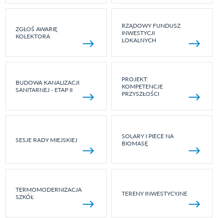
RZĄDOWY FUNDUSZ
ZGŁOŚ AWARIĘ
INWESTYCJI
KOLEKTORA
LOKALNYCH
PROJEKT:
BUDOWA KANALIZACJI
KOMPETENCJE
SANITARNEJ - ETAP II
PRZYSZŁOŚCI
SOLARY I PIECE NA
SESJE RADY MIEJSKIEJ
BIOMASĘ
TERMOMODERNIZACJA
TERENY INWESTYCYJNE
SZKÓŁ