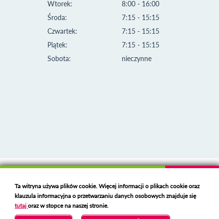
Wtorek:
8:00 - 16:00
Środa:
7:15 - 15:15
Czwartek:
7:15 - 15:15
Piątek:
7:15 - 15:15
Sobota:
nieczynne
Klauzula informacyjna i polityka plików cookies
Ta witryna używa plików cookie. Więcej informacji o plikach cookie oraz
Deklaracja dostępności
klauzula informacyjna o przetwarzaniu danych osobowych znajduje się
Polski serwer RBL
https://polspam.pl/
tutaj
oraz w stopce na naszej stronie.
Copyright 2023 Urząd Miejski w Opolu Lubelskim