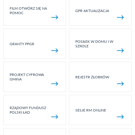
FILM OTWÓRZ SIĘ NA
GPR AKTUALIZACJA
POMOC
POSIŁEK W DOMU I W
GRANTY PPGR
SZKOLE
PROJEKT CYFROWA
REJESTR ŻŁOBKÓW
GMINA
RZĄDOWY FUNDUSZ
SESJE RM ONLINE
POLSKI ŁAD