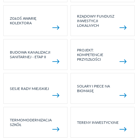
RZĄDOWY FUNDUSZ
ZGŁOŚ AWARIĘ
INWESTYCJI
KOLEKTORA
LOKALNYCH
PROJEKT:
BUDOWA KANALIZACJI
KOMPETENCJE
SANITARNEJ - ETAP II
PRZYSZŁOŚCI
SOLARY I PIECE NA
SESJE RADY MIEJSKIEJ
BIOMASĘ
TERMOMODERNIZACJA
TERENY INWESTYCYJNE
SZKÓŁ