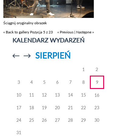
Ściągnij oryginalny obrazek
« Back to gallery
Pozycja 5 z 23
« Previous
|
Następne »
KALENDARZ WYDARZEŃ
SIERPIEŃ
Przejdź do
Przejdź do
poprzedniego
poprzedniego
miesiąca
miesiąca
1
2
3
4
5
6
7
8
9
10
11
12
13
14
15
16
17
18
19
20
21
22
23
24
25
26
27
28
29
30
31