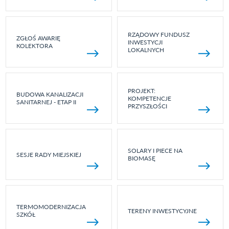
RZĄDOWY FUNDUSZ
ZGŁOŚ AWARIĘ
INWESTYCJI
KOLEKTORA
LOKALNYCH
PROJEKT:
BUDOWA KANALIZACJI
KOMPETENCJE
SANITARNEJ - ETAP II
PRZYSZŁOŚCI
SOLARY I PIECE NA
SESJE RADY MIEJSKIEJ
BIOMASĘ
TERMOMODERNIZACJA
TERENY INWESTYCYJNE
SZKÓŁ