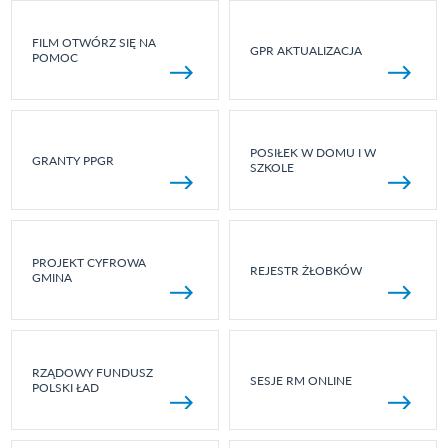
FILM OTWÓRZ SIĘ NA
GPR AKTUALIZACJA
POMOC
POSIŁEK W DOMU I W
GRANTY PPGR
SZKOLE
PROJEKT CYFROWA
REJESTR ŻŁOBKÓW
GMINA
RZĄDOWY FUNDUSZ
SESJE RM ONLINE
POLSKI ŁAD