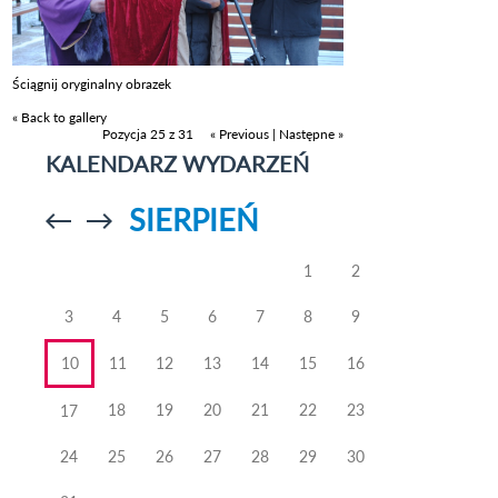
Ściągnij oryginalny obrazek
« Back to gallery
Pozycja 25 z 31
« Previous
|
Następne »
KALENDARZ WYDARZEŃ
SIERPIEŃ
Przejdź do
Przejdź do
poprzedniego
poprzedniego
miesiąca
miesiąca
1
2
3
4
5
6
7
8
9
10
11
12
13
14
15
16
18
19
20
21
22
23
17
24
25
26
27
28
29
30