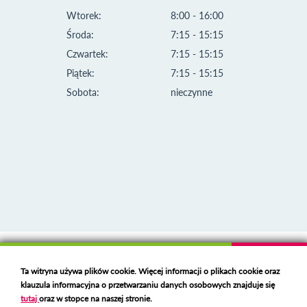
Wtorek:
8:00 - 16:00
Środa:
7:15 - 15:15
Czwartek:
7:15 - 15:15
Piątek:
7:15 - 15:15
Sobota:
nieczynne
Klauzula informacyjna i polityka plików cookies
Ta witryna używa plików cookie. Więcej informacji o plikach cookie oraz
Deklaracja dostępności
klauzula informacyjna o przetwarzaniu danych osobowych znajduje się
Polski serwer RBL
https://polspam.pl/
tutaj
oraz w stopce na naszej stronie.