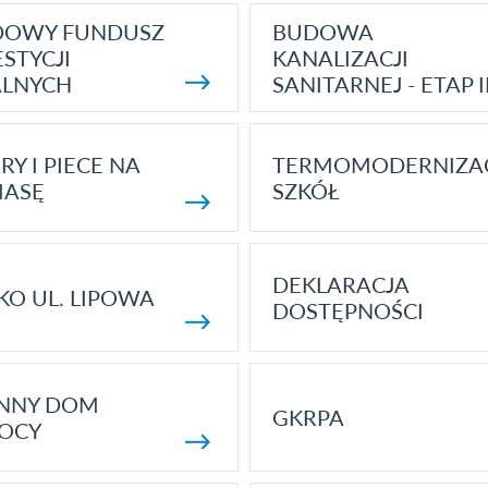
DOWY FUNDUSZ
BUDOWA
STYCJI
KANALIZACJI
ALNYCH
SANITARNEJ - ETAP I
RY I PIECE NA
TERMOMODERNIZA
MASĘ
SZKÓŁ
DEKLARACJA
KO UL. LIPOWA
DOSTĘPNOŚCI
ENNY DOM
GKRPA
OCY