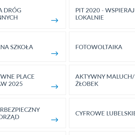
A DRÓG
PIT 2020 - WSPIERAJ
NNYCH
LOKALNIE
NA SZKOŁA
FOTOWOLTAIKA
YWNE PLACE
AKTYWNY MALUCH/
AW 2025
ŻŁOBEK
RBEZPIECZNY
CYFROWE LUBELSKI
ORZĄD