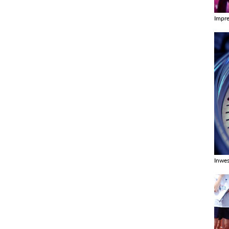
Impr
Zobac
Inwes
Zobac