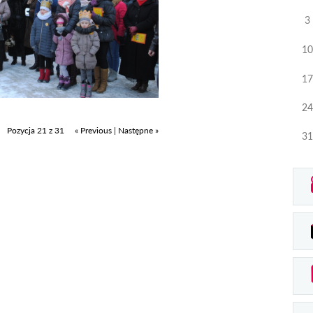
3
10
17
24
Pozycja 21 z 31
« Previous
|
Następne »
31