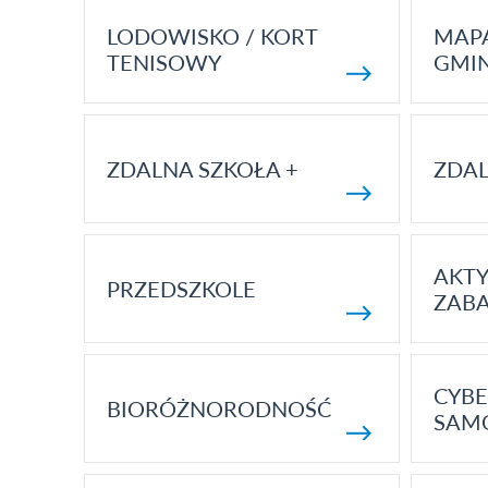
LODOWISKO / KORT
MAP
TENISOWY
GMI
ZDALNA SZKOŁA +
ZDAL
AKT
PRZEDSZKOLE
ZAB
CYBE
BIORÓŻNORODNOŚĆ
SAM