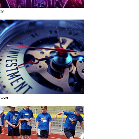
ezy
z galerie w kategori Imprezy
tycje
z galerie w kategori Inwestycje