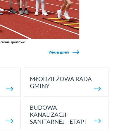
rzenia sportowe
z galerie w kategori Wydarzenia sportowe
Więcej galerii
MŁODZIEŻOWA RADA
GMINY
BUDOWA
KANALIZACJI
5
SANITARNEJ - ETAP I