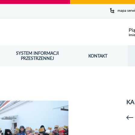
y serwis
mapa serw
ej
Pi
Imie
SYSTEM INFORMACJI
Szuk
KONTAKT
OŚNIK OTWORZY SIĘ W NOWYM OKNIE
PRZESTRZENNEJ
Wy
KA
p