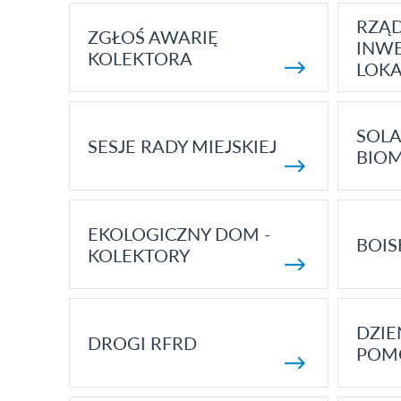
RZĄ
ZGŁOŚ AWARIĘ
INWE
KOLEKTORA
LOK
SOLA
SESJE RADY MIEJSKIEJ
BIO
EKOLOGICZNY DOM -
BOIS
KOLEKTORY
DZI
DROGI RFRD
POM