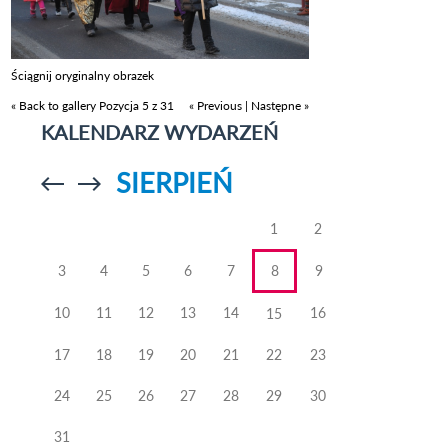
Ściągnij oryginalny obrazek
« Back to gallery
Pozycja 5 z 31
« Previous
|
Następne »
KALENDARZ WYDARZEŃ
SIERPIEŃ
Przejdź do
Przejdź do
poprzedniego
poprzedniego
miesiąca
miesiąca
1
2
3
4
5
6
7
8
9
10
11
12
13
14
16
15
17
18
19
20
21
22
23
24
25
26
27
28
29
30
31