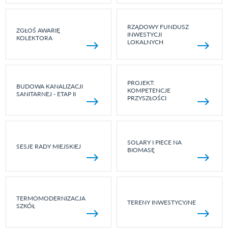
RZĄDOWY FUNDUSZ
ZGŁOŚ AWARIĘ
INWESTYCJI
KOLEKTORA
LOKALNYCH
PROJEKT:
BUDOWA KANALIZACJI
KOMPETENCJE
SANITARNEJ - ETAP II
PRZYSZŁOŚCI
SOLARY I PIECE NA
SESJE RADY MIEJSKIEJ
BIOMASĘ
TERMOMODERNIZACJA
TERENY INWESTYCYJNE
SZKÓŁ