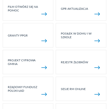
FILM OTWÓRZ SIĘ NA
GPR AKTUALIZACJA
POMOC
POSIŁEK W DOMU I W
GRANTY PPGR
SZKOLE
PROJEKT CYFROWA
REJESTR ŻŁOBKÓW
GMINA
RZĄDOWY FUNDUSZ
SESJE RM ONLINE
POLSKI ŁAD