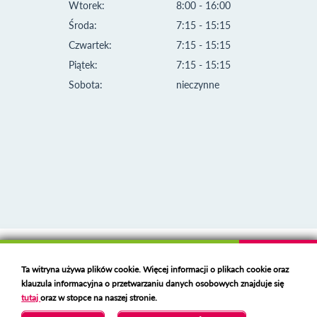
Wtorek:
8:00 - 16:00
Środa:
7:15 - 15:15
Czwartek:
7:15 - 15:15
Piątek:
7:15 - 15:15
Sobota:
nieczynne
Klauzula informacyjna i polityka plików cookies
Ta witryna używa plików cookie. Więcej informacji o plikach cookie oraz
Deklaracja dostępności
klauzula informacyjna o przetwarzaniu danych osobowych znajduje się
Polski serwer RBL
https://polspam.pl/
tutaj
oraz w stopce na naszej stronie.
Copyright 2023 Urząd Miejski w Opolu Lubelskim