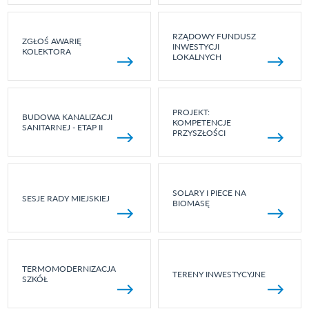
RZĄDOWY FUNDUSZ
ZGŁOŚ AWARIĘ
INWESTYCJI
KOLEKTORA
LOKALNYCH
PROJEKT:
BUDOWA KANALIZACJI
KOMPETENCJE
SANITARNEJ - ETAP II
PRZYSZŁOŚCI
SOLARY I PIECE NA
SESJE RADY MIEJSKIEJ
BIOMASĘ
TERMOMODERNIZACJA
TERENY INWESTYCYJNE
SZKÓŁ