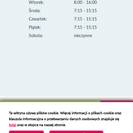
Wtorek:
8:00 - 16:00
Środa:
7:15 - 15:15
Czwartek:
7:15 - 15:15
Piątek:
7:15 - 15:15
Sobota:
nieczynne
Klauzula informacyjna i polityka plików cookies
Ta witryna używa plików cookie. Więcej informacji o plikach cookie oraz
Deklaracja dostępności
klauzula informacyjna o przetwarzaniu danych osobowych znajduje się
Polski serwer RBL
https://polspam.pl/
tutaj
oraz w stopce na naszej stronie.
Copyright 2023 Urząd Miejski w Opolu Lubelskim