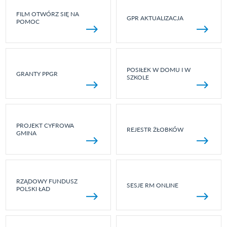
FILM OTWÓRZ SIĘ NA
GPR AKTUALIZACJA
POMOC
POSIŁEK W DOMU I W
GRANTY PPGR
SZKOLE
PROJEKT CYFROWA
REJESTR ŻŁOBKÓW
GMINA
RZĄDOWY FUNDUSZ
SESJE RM ONLINE
POLSKI ŁAD