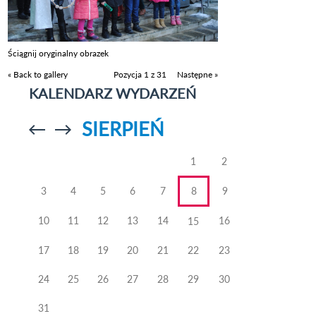
Ściągnij oryginalny obrazek
« Back to gallery
Pozycja 1 z 31
Następne »
KALENDARZ WYDARZEŃ
SIERPIEŃ
Przejdź do
Przejdź do
poprzedniego
poprzedniego
miesiąca
miesiąca
1
2
3
4
5
6
7
8
9
10
11
12
13
14
16
15
17
18
19
20
21
22
23
24
25
26
27
28
29
30
31