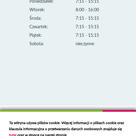
Poniedziałek:
7:15 - 15:15
Wtorek:
8:00 - 16:00
Środa:
7:15 - 15:15
Czwartek:
7:15 - 15:15
Piątek:
7:15 - 15:15
Sobota:
nieczynne
Klauzula informacyjna i polityka plików cookies
Ta witryna używa plików cookie. Więcej informacji o plikach cookie oraz
Deklaracja dostępności
klauzula informacyjna o przetwarzaniu danych osobowych znajduje się
Polski serwer RBL
https://polspam.pl/
tutaj
oraz w stopce na naszej stronie.