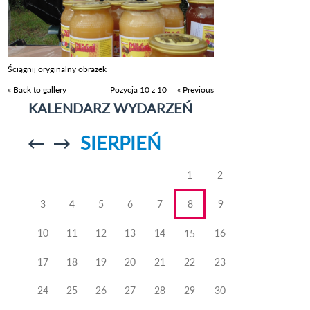
Ściągnij oryginalny obrazek
« Back to gallery
Pozycja 10 z 10
« Previous
KALENDARZ WYDARZEŃ
SIERPIEŃ
Przejdź do
Przejdź do
poprzedniego
poprzedniego
miesiąca
miesiąca
1
2
3
4
5
6
7
8
9
10
11
12
13
14
16
15
17
18
19
20
21
22
23
24
25
26
27
28
29
30