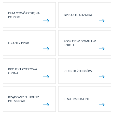
FILM OTWÓRZ SIĘ NA
GPR AKTUALIZACJA
POMOC
POSIŁEK W DOMU I W
GRANTY PPGR
SZKOLE
PROJEKT CYFROWA
REJESTR ŻŁOBKÓW
GMINA
RZĄDOWY FUNDUSZ
SESJE RM ONLINE
POLSKI ŁAD