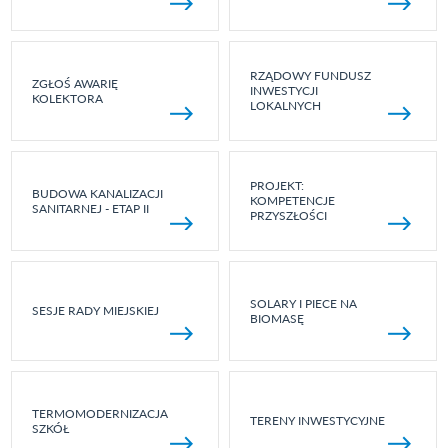
RZĄDOWY FUNDUSZ
ZGŁOŚ AWARIĘ
INWESTYCJI
KOLEKTORA
LOKALNYCH
PROJEKT:
BUDOWA KANALIZACJI
KOMPETENCJE
SANITARNEJ - ETAP II
PRZYSZŁOŚCI
SOLARY I PIECE NA
SESJE RADY MIEJSKIEJ
BIOMASĘ
TERMOMODERNIZACJA
TERENY INWESTYCYJNE
SZKÓŁ