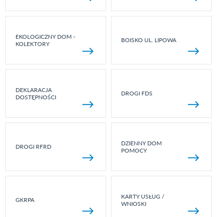
EKOLOGICZNY DOM -
BOISKO UL. LIPOWA
KOLEKTORY
DEKLARACJA
DROGI FDS
DOSTĘPNOŚCI
DZIENNY DOM
DROGI RFRD
POMOCY
KARTY USŁUG /
GKRPA
WNIOSKI